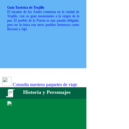
Guía Turística de Trujillo
El encanto de los Andes comienza en la ciudad de
Trujillo, con su gran monumento a la virgen de la
paz. El pueblo de la Puerta es una parada obligada,
pero no la única con otros pueblos hermosos como
Boconó y Jajó.
Consulta nuestros paquetes de viaje
Historia y Personajes