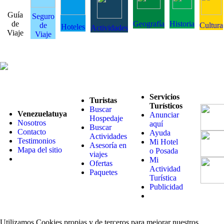
Guía
Seguro
de
Geografía
Historia
de
Cultura
Hoteles
Actividades
Viaje
Viaje
Servicios
Turistas
Turísticos
Buscar
Venezuelatuya
Anunciar
Hospedaje
Nosotros
aquí
Buscar
Contacto
Ayuda
Actividades
Testimonios
Mi Hotel
Asesoría en
Mapa del sitio
o Posada
viajes
Mi
Ofertas
Actividad
Paquetes
Turística
Publicidad
Utilizamos Cookies propias y de terceros para mejorar nuestros