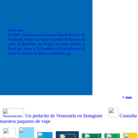
Amazonas
El estado Amazonas se encuentra situado en el sur de
Venezuela, siendo sus límites el estado Bolívar por el
norte; la República del Brasil; el estado Bolívar y
Brasil por el este y la República de Colombia por el
oeste. Su nombre se debe a su ubicación ge
+ mas
+ mas
+ mas
+ mas
Un pedacito de Venezuela en Instagram
Consulta
nuestros paquetes de viaje