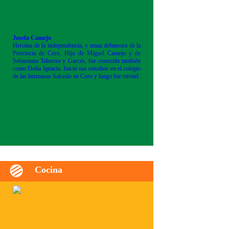
Josefa Camejo
Heroína de la independencia, y tenaz defensora de la
Provincia de Coro. Hija de Miguel Camejo y de
Sebastiana Talavera y Garcés, fue conocida también
como Doña Ignacia. Inició sus estudios en el colegio
de las hermanas Salcedo en Coro y luego fue enviad
Cocina