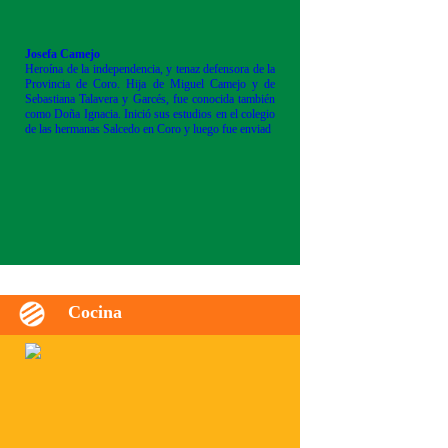
Josefa Camejo
Heroína de la independencia, y tenaz defensora de la
Provincia de Coro. Hija de Miguel Camejo y de
Sebastiana Talavera y Garcés, fue conocida también
como Doña Ignacia. Inició sus estudios en el colegio
de las hermanas Salcedo en Coro y luego fue enviad
Cocina