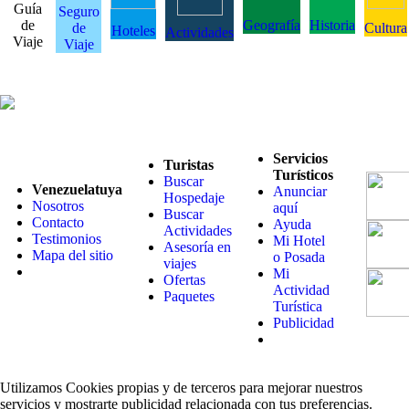
Guía
Seguro
de
Geografía
Historia
de
Cultura
Hoteles
Actividades
Viaje
Viaje
Servicios
Turistas
Turísticos
Buscar
Venezuelatuya
Anunciar
Hospedaje
Nosotros
aquí
Buscar
Contacto
Ayuda
Actividades
Testimonios
Mi Hotel
Asesoría en
Mapa del sitio
o Posada
viajes
Mi
Ofertas
Actividad
Paquetes
Turística
Publicidad
Utilizamos Cookies propias y de terceros para mejorar nuestros
servicios y mostrarte publicidad relacionada con tus preferencias.