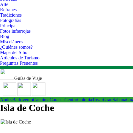
Arte
Refranes
Tradiciones
Fotografías
Principal
Fotos infrarrojas
Blog
Misceláneos
¿Quiénes somos?
Mapa del Sitio
Artículos de Turismo
Preguntas Freuentes
Guías de Viaje
Andes
Barlovento
Canaima
Caracas
Centro
ColoniaTovar
GranSabana
Gu
Isla de Coche