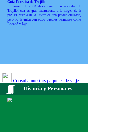
Guía Turística de Trujillo
El encanto de los Andes comienza en la ciudad de
Trujillo, con su gran monumento a la virgen de la
paz. El pueblo de la Puerta es una parada obligada,
pero no la única con otros pueblos hermosos como
Boconó y Jajó.
Consulta nuestros paquetes de viaje
Historia y Personajes