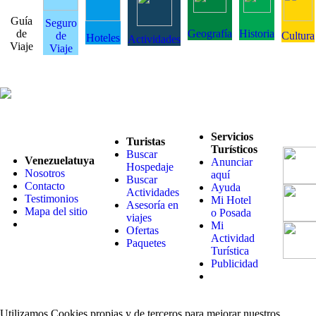
Guía
Seguro
de
Geografía
Historia
de
Cultura
Hoteles
Actividades
Viaje
Viaje
Servicios
Turistas
Turísticos
Buscar
Venezuelatuya
Anunciar
Hospedaje
Nosotros
aquí
Buscar
Contacto
Ayuda
Actividades
Testimonios
Mi Hotel
Asesoría en
Mapa del sitio
o Posada
viajes
Mi
Ofertas
Actividad
Paquetes
Turística
Publicidad
Utilizamos Cookies propias y de terceros para mejorar nuestros