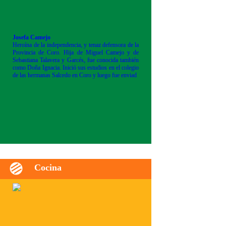
Josefa Camejo
Heroína de la independencia, y tenaz defensora de la
Provincia de Coro. Hija de Miguel Camejo y de
Sebastiana Talavera y Garcés, fue conocida también
como Doña Ignacia. Inició sus estudios en el colegio
de las hermanas Salcedo en Coro y luego fue enviad
Cocina