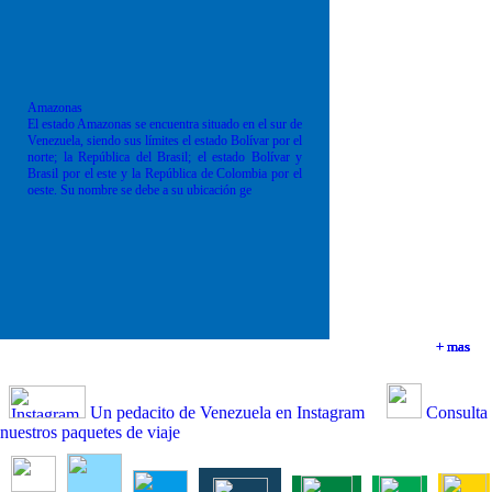
Amazonas
El estado Amazonas se encuentra situado en el sur de
Venezuela, siendo sus límites el estado Bolívar por el
norte; la República del Brasil; el estado Bolívar y
Brasil por el este y la República de Colombia por el
oeste. Su nombre se debe a su ubicación ge
+ mas
+ mas
+ mas
+ mas
Un pedacito de Venezuela en Instagram
Consulta
nuestros paquetes de viaje