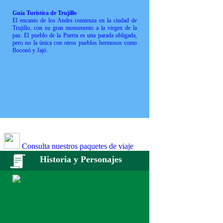
Guía Turística de Trujillo
El encanto de los Andes comienza en la ciudad de
Trujillo, con su gran monumento a la virgen de la
paz. El pueblo de la Puerta es una parada obligada,
pero no la única con otros pueblos hermosos como
Boconó y Jajó.
Consulta nuestros paquetes de viaje
Historia y Personajes