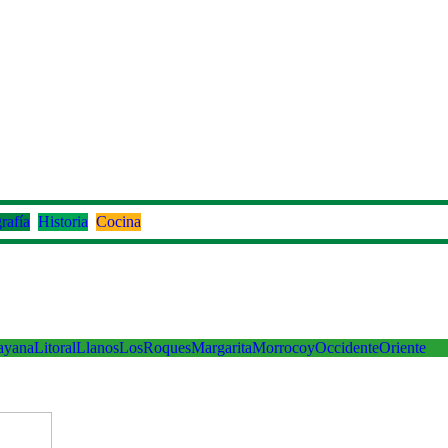
rafía
Historia
Cocina
ayana
Litoral
Llanos
LosRoques
Margarita
Morrocoy
Occidente
Oriente