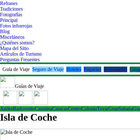
Refranes
Tradiciones
Fotografías
Principal
Fotos infrarrojas
Blog
Misceláneos
¿Quiénes somos?
Mapa del Sitio
Artículos de Turismo
Preguntas Freuentes
Guía de Viaje
Seguro de Viaje
Hoteles
Paquetes
Actividades
Geog
Guías de Viaje
Andes
Barlovento
Canaima
Caracas
Centro
ColoniaTovar
GranSabana
Gu
Isla de Coche