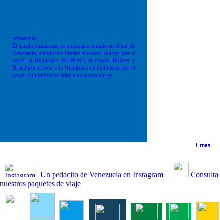
Amazonas
El estado Amazonas se encuentra situado en el sur de
Venezuela, siendo sus límites el estado Bolívar por el
norte; la República del Brasil; el estado Bolívar y
Brasil por el este y la República de Colombia por el
oeste. Su nombre se debe a su ubicación ge
+ mas
+ mas
+ mas
+ mas
Un pedacito de Venezuela en Instagram
Consulta
nuestros paquetes de viaje