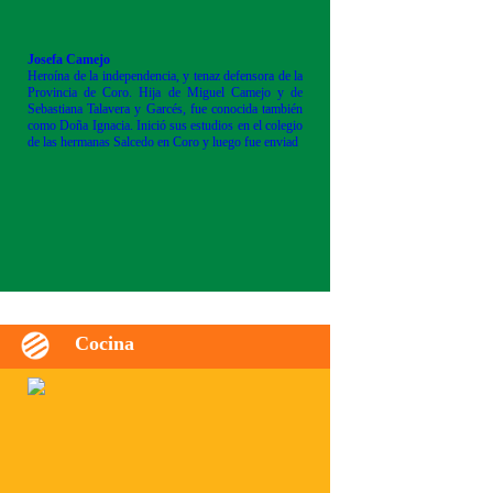
Josefa Camejo
Heroína de la independencia, y tenaz defensora de la
Provincia de Coro. Hija de Miguel Camejo y de
Sebastiana Talavera y Garcés, fue conocida también
como Doña Ignacia. Inició sus estudios en el colegio
de las hermanas Salcedo en Coro y luego fue enviad
Cocina