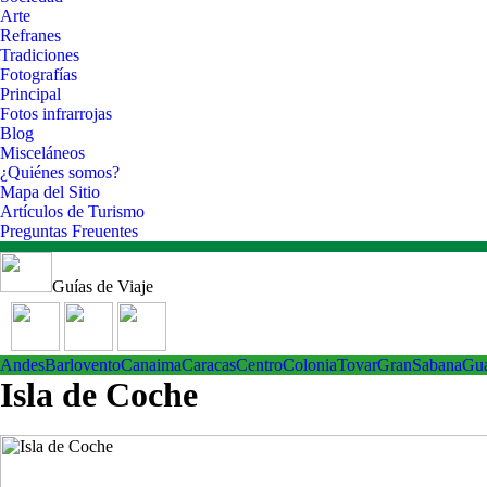
Arte
Refranes
Tradiciones
Fotografías
Principal
Fotos infrarrojas
Blog
Misceláneos
¿Quiénes somos?
Mapa del Sitio
Artículos de Turismo
Preguntas Freuentes
Guías de Viaje
Andes
Barlovento
Canaima
Caracas
Centro
ColoniaTovar
GranSabana
Gu
Isla de Coche