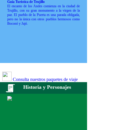
Guía Turística de Trujillo
El encanto de los Andes comienza en la ciudad de
Trujillo, con su gran monumento a la virgen de la
paz. El pueblo de la Puerta es una parada obligada,
pero no la única con otros pueblos hermosos como
Boconó y Jajó.
Consulta nuestros paquetes de viaje
Historia y Personajes