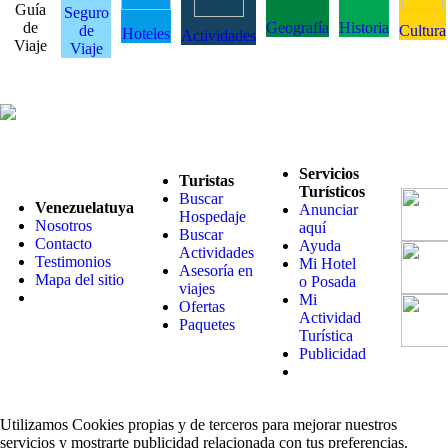
Guía
Seguro
de
Geografía
Historia
de
Cultura
Hoteles
Actividades
Viaje
Viaje
Servicios
Turistas
Turísticos
Buscar
Venezuelatuya
Anunciar
Hospedaje
Nosotros
aquí
Buscar
Contacto
Ayuda
Actividades
Testimonios
Mi Hotel
Asesoría en
Mapa del sitio
o Posada
viajes
Mi
Ofertas
Actividad
Paquetes
Turística
Publicidad
Utilizamos Cookies propias y de terceros para mejorar nuestros
servicios y mostrarte publicidad relacionada con tus preferencias.