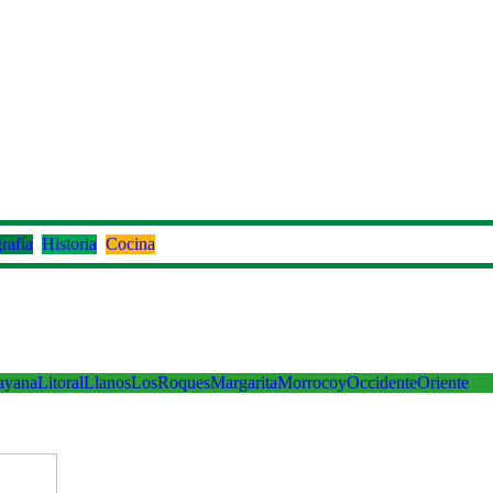
rafía
Historia
Cocina
ayana
Litoral
Llanos
LosRoques
Margarita
Morrocoy
Occidente
Oriente