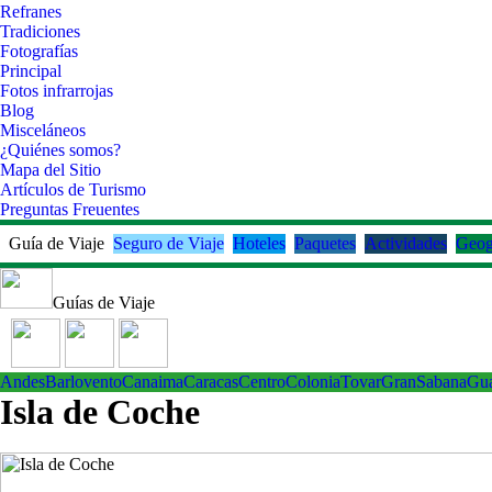
Refranes
Tradiciones
Fotografías
Principal
Fotos infrarrojas
Blog
Misceláneos
¿Quiénes somos?
Mapa del Sitio
Artículos de Turismo
Preguntas Freuentes
Guía de Viaje
Seguro de Viaje
Hoteles
Paquetes
Actividades
Geog
Guías de Viaje
Andes
Barlovento
Canaima
Caracas
Centro
ColoniaTovar
GranSabana
Gu
Isla de Coche