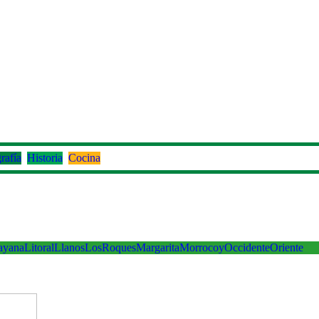
rafía
Historia
Cocina
ayana
Litoral
Llanos
LosRoques
Margarita
Morrocoy
Occidente
Oriente