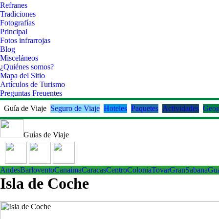
Refranes
Tradiciones
Fotografías
Principal
Fotos infrarrojas
Blog
Misceláneos
¿Quiénes somos?
Mapa del Sitio
Artículos de Turismo
Preguntas Freuentes
Guía de Viaje
Seguro de Viaje
Hoteles
Paquetes
Actividades
Geog
Guías de Viaje
Andes
Barlovento
Canaima
Caracas
Centro
ColoniaTovar
GranSabana
Gu
Isla de Coche