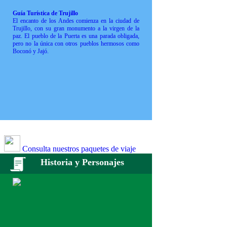
Guía Turística de Trujillo
El encanto de los Andes comienza en la ciudad de
Trujillo, con su gran monumento a la virgen de la
paz. El pueblo de la Puerta es una parada obligada,
pero no la única con otros pueblos hermosos como
Boconó y Jajó.
Consulta nuestros paquetes de viaje
Historia y Personajes