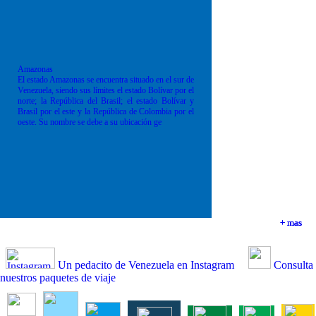
Amazonas
El estado Amazonas se encuentra situado en el sur de
Venezuela, siendo sus límites el estado Bolívar por el
norte; la República del Brasil; el estado Bolívar y
Brasil por el este y la República de Colombia por el
oeste. Su nombre se debe a su ubicación ge
+ mas
+ mas
+ mas
+ mas
Un pedacito de Venezuela en Instagram
Consulta
nuestros paquetes de viaje