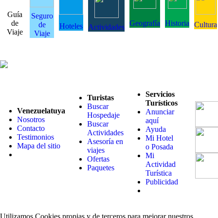
Guía
Seguro
de
Geografía
Historia
de
Cultura
Hoteles
Actividades
Viaje
Viaje
Servicios
Turistas
Turísticos
Buscar
Venezuelatuya
Anunciar
Hospedaje
Nosotros
aquí
Buscar
Contacto
Ayuda
Actividades
Testimonios
Mi Hotel
Asesoría en
Mapa del sitio
o Posada
viajes
Mi
Ofertas
Actividad
Paquetes
Turística
Publicidad
Utilizamos Cookies propias y de terceros para mejorar nuestros