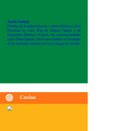
Josefa Camejo
Heroína de la independencia, y tenaz defensora de la
Provincia de Coro. Hija de Miguel Camejo y de
Sebastiana Talavera y Garcés, fue conocida también
como Doña Ignacia. Inició sus estudios en el colegio
de las hermanas Salcedo en Coro y luego fue enviad
Cocina