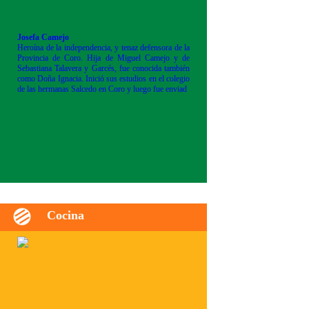
Josefa Camejo
Heroína de la independencia, y tenaz defensora de la
Provincia de Coro. Hija de Miguel Camejo y de
Sebastiana Talavera y Garcés, fue conocida también
como Doña Ignacia. Inició sus estudios en el colegio
de las hermanas Salcedo en Coro y luego fue enviad
Cocina