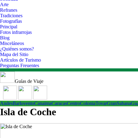
Arte
Refranes
Tradiciones
Fotografías
Principal
Fotos infrarrojas
Blog
Misceláneos
¿Quiénes somos?
Mapa del Sitio
Artículos de Turismo
Preguntas Freuentes
Guías de Viaje
Andes
Barlovento
Canaima
Caracas
Centro
ColoniaTovar
GranSabana
Gu
Isla de Coche