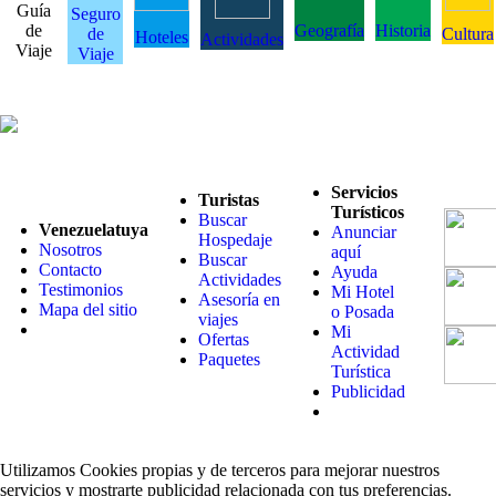
Guía
Seguro
de
Geografía
Historia
de
Cultura
Hoteles
Actividades
Viaje
Viaje
Servicios
Turistas
Turísticos
Buscar
Venezuelatuya
Anunciar
Hospedaje
Nosotros
aquí
Buscar
Contacto
Ayuda
Actividades
Testimonios
Mi Hotel
Asesoría en
Mapa del sitio
o Posada
viajes
Mi
Ofertas
Actividad
Paquetes
Turística
Publicidad
Utilizamos Cookies propias y de terceros para mejorar nuestros
servicios y mostrarte publicidad relacionada con tus preferencias.