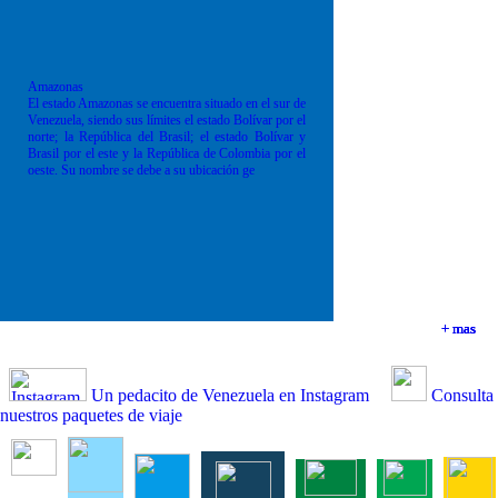
Amazonas
El estado Amazonas se encuentra situado en el sur de
Venezuela, siendo sus límites el estado Bolívar por el
norte; la República del Brasil; el estado Bolívar y
Brasil por el este y la República de Colombia por el
oeste. Su nombre se debe a su ubicación ge
+ mas
+ mas
+ mas
+ mas
Un pedacito de Venezuela en Instagram
Consulta
nuestros paquetes de viaje