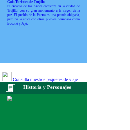
Guía Turística de Trujillo
El encanto de los Andes comienza en la ciudad de
Trujillo, con su gran monumento a la virgen de la
paz. El pueblo de la Puerta es una parada obligada,
pero no la única con otros pueblos hermosos como
Boconó y Jajó.
Consulta nuestros paquetes de viaje
Historia y Personajes