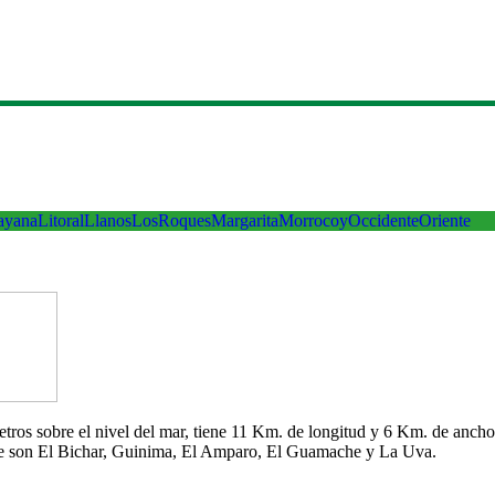
ayana
Litoral
Llanos
LosRoques
Margarita
Morrocoy
Occidente
Oriente
 metros sobre el nivel del mar, tiene 11 Km. de longitud y 6 Km. de an
che son El Bichar, Guinima, El Amparo, El Guamache y La Uva.