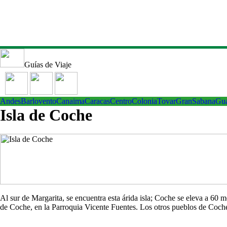
Guías de Viaje
Andes
Barlovento
Canaima
Caracas
Centro
ColoniaTovar
GranSabana
Gu
Isla de Coche
Al sur de Margarita, se encuentra esta árida isla; Coche se eleva a 60
de Coche, en la Parroquia Vicente Fuentes. Los otros pueblos de Co