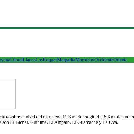
ayana
Litoral
Llanos
LosRoques
Margarita
Morrocoy
Occidente
Oriente
 metros sobre el nivel del mar, tiene 11 Km. de longitud y 6 Km. de an
che son El Bichar, Guinima, El Amparo, El Guamache y La Uva.