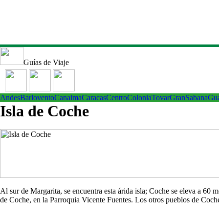
Guías de Viaje
Andes
Barlovento
Canaima
Caracas
Centro
ColoniaTovar
GranSabana
Gu
Isla de Coche
Al sur de Margarita, se encuentra esta árida isla; Coche se eleva a 60
de Coche, en la Parroquia Vicente Fuentes. Los otros pueblos de Co