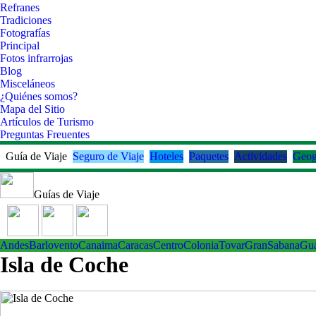
Refranes
Tradiciones
Fotografías
Principal
Fotos infrarrojas
Blog
Misceláneos
¿Quiénes somos?
Mapa del Sitio
Artículos de Turismo
Preguntas Freuentes
Guía de Viaje
Seguro de Viaje
Hoteles
Paquetes
Actividades
Geog
Guías de Viaje
Andes
Barlovento
Canaima
Caracas
Centro
ColoniaTovar
GranSabana
Gu
Isla de Coche