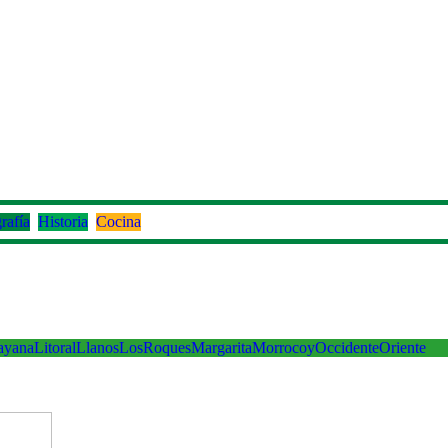
rafía
Historia
Cocina
ayana
Litoral
Llanos
LosRoques
Margarita
Morrocoy
Occidente
Oriente