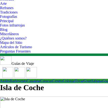
Arte
Refranes
Tradiciones
Fotografías
Principal
Fotos infrarrojas
Blog
Misceláneos
¿Quiénes somos?
Mapa del Sitio
Artículos de Turismo
Preguntas Freuentes
Guías de Viaje
Andes
Barlovento
Canaima
Caracas
Centro
ColoniaTovar
GranSabana
Gu
Isla de Coche