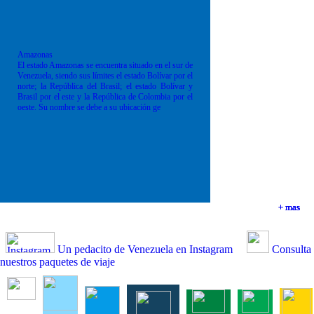
Amazonas
El estado Amazonas se encuentra situado en el sur de
Venezuela, siendo sus límites el estado Bolívar por el
norte; la República del Brasil; el estado Bolívar y
Brasil por el este y la República de Colombia por el
oeste. Su nombre se debe a su ubicación ge
+ mas
+ mas
+ mas
+ mas
Un pedacito de Venezuela en Instagram
Consulta
nuestros paquetes de viaje