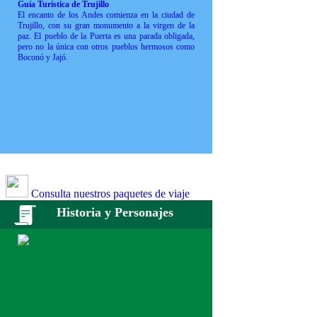
Guía Turística de Trujillo
El encanto de los Andes comienza en la ciudad de
Trujillo, con su gran monumento a la virgen de la
paz. El pueblo de la Puerta es una parada obligada,
pero no la única con otros pueblos hermosos como
Boconó y Jajó.
Consulta nuestros paquetes de viaje
Historia y Personajes