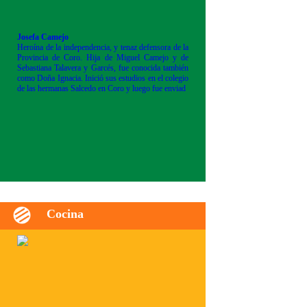
Josefa Camejo
Heroína de la independencia, y tenaz defensora de la
Provincia de Coro. Hija de Miguel Camejo y de
Sebastiana Talavera y Garcés, fue conocida también
como Doña Ignacia. Inició sus estudios en el colegio
de las hermanas Salcedo en Coro y luego fue enviad
Cocina