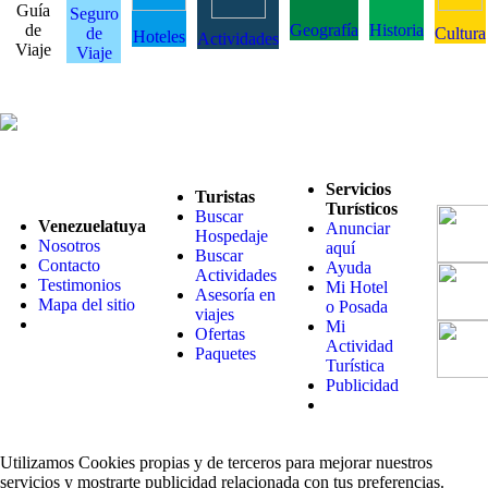
Guía
Seguro
de
Geografía
Historia
de
Cultura
Hoteles
Actividades
Viaje
Viaje
Servicios
Turistas
Turísticos
Buscar
Venezuelatuya
Anunciar
Hospedaje
Nosotros
aquí
Buscar
Contacto
Ayuda
Actividades
Testimonios
Mi Hotel
Asesoría en
Mapa del sitio
o Posada
viajes
Mi
Ofertas
Actividad
Paquetes
Turística
Publicidad
Utilizamos Cookies propias y de terceros para mejorar nuestros
servicios y mostrarte publicidad relacionada con tus preferencias.