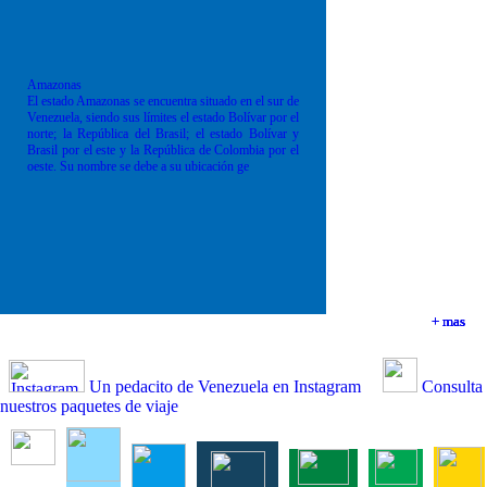
Amazonas
El estado Amazonas se encuentra situado en el sur de
Venezuela, siendo sus límites el estado Bolívar por el
norte; la República del Brasil; el estado Bolívar y
Brasil por el este y la República de Colombia por el
oeste. Su nombre se debe a su ubicación ge
+ mas
+ mas
+ mas
+ mas
Un pedacito de Venezuela en Instagram
Consulta
nuestros paquetes de viaje