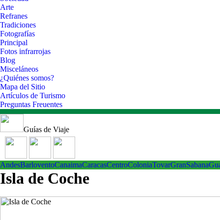
Arte
Refranes
Tradiciones
Fotografías
Principal
Fotos infrarrojas
Blog
Misceláneos
¿Quiénes somos?
Mapa del Sitio
Artículos de Turismo
Preguntas Freuentes
Guías de Viaje
Andes
Barlovento
Canaima
Caracas
Centro
ColoniaTovar
GranSabana
Gu
Isla de Coche