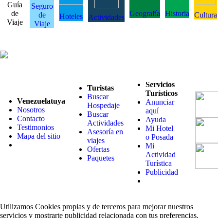
Guía
Seguro
de
Geografía
Historia
de
Cultura
Hoteles
Actividades
Viaje
Viaje
Servicios
Turistas
Turísticos
Buscar
Venezuelatuya
Anunciar
Hospedaje
Nosotros
aquí
Buscar
Contacto
Ayuda
Actividades
Testimonios
Mi Hotel
Asesoría en
Mapa del sitio
o Posada
viajes
Mi
Ofertas
Actividad
Paquetes
Turística
Publicidad
Utilizamos Cookies propias y de terceros para mejorar nuestros
servicios y mostrarte publicidad relacionada con tus preferencias.