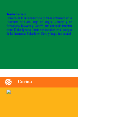
Josefa Camejo
Heroína de la independencia, y tenaz defensora de la
Provincia de Coro. Hija de Miguel Camejo y de
Sebastiana Talavera y Garcés, fue conocida también
como Doña Ignacia. Inició sus estudios en el colegio
de las hermanas Salcedo en Coro y luego fue enviad
Cocina