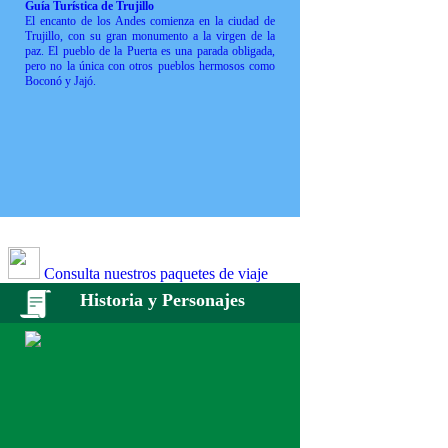
Guía Turística de Trujillo
El encanto de los Andes comienza en la ciudad de
Trujillo, con su gran monumento a la virgen de la
paz. El pueblo de la Puerta es una parada obligada,
pero no la única con otros pueblos hermosos como
Boconó y Jajó.
Consulta nuestros paquetes de viaje
Historia y Personajes