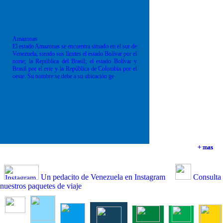
Amazonas
El estado Amazonas se encuentra situado en el sur de
Venezuela, siendo sus límites el estado Bolívar por el
norte; la República del Brasil; el estado Bolívar y
Brasil por el este y la República de Colombia por el
oeste. Su nombre se debe a su ubicación ge
+ mas
+ mas
+ mas
+ mas
Un pedacito de Venezuela en Instagram
Consulta
nuestros paquetes de viaje