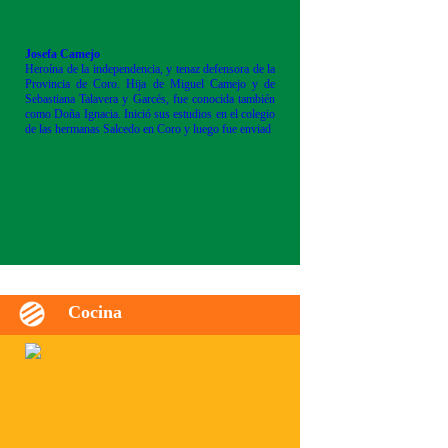
Josefa Camejo
Heroína de la independencia, y tenaz defensora de la
Provincia de Coro. Hija de Miguel Camejo y de
Sebastiana Talavera y Garcés, fue conocida también
como Doña Ignacia. Inició sus estudios en el colegio
de las hermanas Salcedo en Coro y luego fue enviad
Cocina