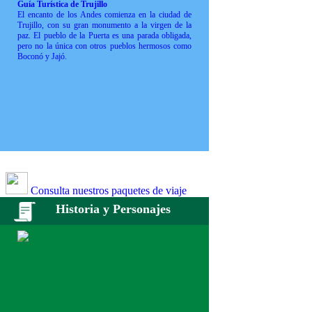
Guía Turística de Trujillo
El encanto de los Andes comienza en la ciudad de
Trujillo, con su gran monumento a la virgen de la
paz. El pueblo de la Puerta es una parada obligada,
pero no la única con otros pueblos hermosos como
Boconó y Jajó.
Consulta nuestros paquetes de viaje
Historia y Personajes