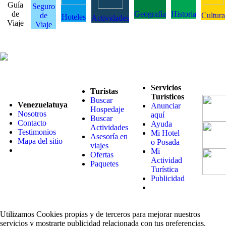
Guía
Seguro
de
Geografía
Historia
de
Cultura
Hoteles
Actividades
Viaje
Viaje
Servicios
Turistas
Turísticos
Buscar
Venezuelatuya
Anunciar
Hospedaje
Nosotros
aquí
Buscar
Contacto
Ayuda
Actividades
Testimonios
Mi Hotel
Asesoría en
Mapa del sitio
o Posada
viajes
Mi
Ofertas
Actividad
Paquetes
Turística
Publicidad
Utilizamos Cookies propias y de terceros para mejorar nuestros
servicios y mostrarte publicidad relacionada con tus preferencias.