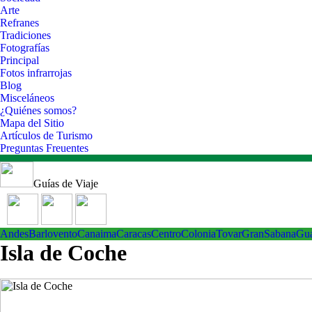
Arte
Refranes
Tradiciones
Fotografías
Principal
Fotos infrarrojas
Blog
Misceláneos
¿Quiénes somos?
Mapa del Sitio
Artículos de Turismo
Preguntas Freuentes
Guías de Viaje
Andes
Barlovento
Canaima
Caracas
Centro
ColoniaTovar
GranSabana
Gu
Isla de Coche