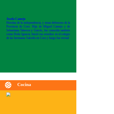
Josefa Camejo
Heroína de la independencia, y tenaz defensora de la
Provincia de Coro. Hija de Miguel Camejo y de
Sebastiana Talavera y Garcés, fue conocida también
como Doña Ignacia. Inició sus estudios en el colegio
de las hermanas Salcedo en Coro y luego fue enviad
Cocina