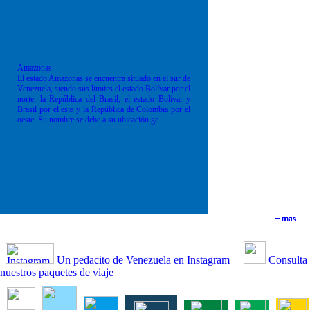
Amazonas
El estado Amazonas se encuentra situado en el sur de
Venezuela, siendo sus límites el estado Bolívar por el
norte; la República del Brasil; el estado Bolívar y
Brasil por el este y la República de Colombia por el
oeste. Su nombre se debe a su ubicación ge
+ mas
+ mas
+ mas
+ mas
Un pedacito de Venezuela en Instagram
Consulta
nuestros paquetes de viaje