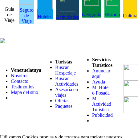
Guía
Seguro
de
Geografía
Historia
de
Cultura
Hoteles
Actividades
Viaje
Viaje
Servicios
Turistas
Turísticos
Buscar
Venezuelatuya
Anunciar
Hospedaje
Nosotros
aquí
Buscar
Contacto
Ayuda
Actividades
Testimonios
Mi Hotel
Asesoría en
Mapa del sitio
o Posada
viajes
Mi
Ofertas
Actividad
Paquetes
Turística
Publicidad
Utilizamos Cookies propias y de terceros para mejorar nuestros