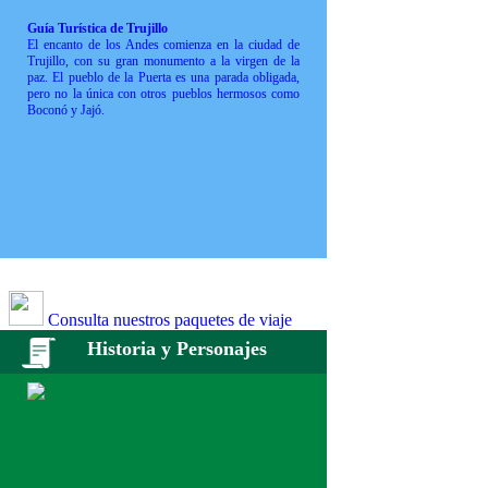
Guía Turística de Trujillo
El encanto de los Andes comienza en la ciudad de
Trujillo, con su gran monumento a la virgen de la
paz. El pueblo de la Puerta es una parada obligada,
pero no la única con otros pueblos hermosos como
Boconó y Jajó.
Consulta nuestros paquetes de viaje
Historia y Personajes