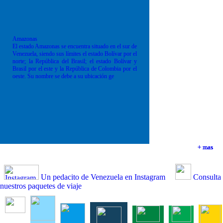
Amazonas
El estado Amazonas se encuentra situado en el sur de
Venezuela, siendo sus límites el estado Bolívar por el
norte; la República del Brasil; el estado Bolívar y
Brasil por el este y la República de Colombia por el
oeste. Su nombre se debe a su ubicación ge
+ mas
+ mas
+ mas
+ mas
Un pedacito de Venezuela en Instagram
Consulta
nuestros paquetes de viaje