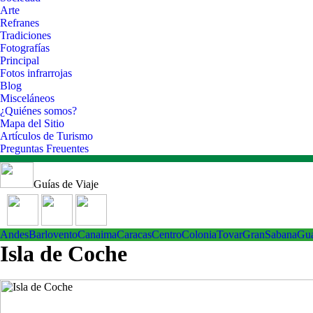
Arte
Refranes
Tradiciones
Fotografías
Principal
Fotos infrarrojas
Blog
Misceláneos
¿Quiénes somos?
Mapa del Sitio
Artículos de Turismo
Preguntas Freuentes
Guías de Viaje
Andes
Barlovento
Canaima
Caracas
Centro
ColoniaTovar
GranSabana
Gu
Isla de Coche