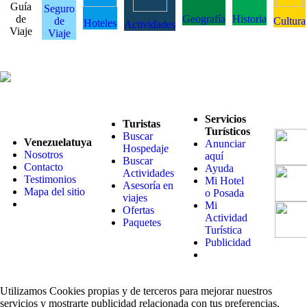
Guía
Seguro
de
Geografía
Historia
de
Cultura
Hoteles
Actividades
Viaje
Viaje
Servicios
Turistas
Turísticos
Buscar
Venezuelatuya
Anunciar
Hospedaje
Nosotros
aquí
Buscar
Contacto
Ayuda
Actividades
Testimonios
Mi Hotel
Asesoría en
Mapa del sitio
o Posada
viajes
Mi
Ofertas
Actividad
Paquetes
Turística
Publicidad
Utilizamos Cookies propias y de terceros para mejorar nuestros
servicios y mostrarte publicidad relacionada con tus preferencias.