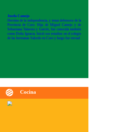
Josefa Camejo
Heroína de la independencia, y tenaz defensora de la
Provincia de Coro. Hija de Miguel Camejo y de
Sebastiana Talavera y Garcés, fue conocida también
como Doña Ignacia. Inició sus estudios en el colegio
de las hermanas Salcedo en Coro y luego fue enviad
Cocina