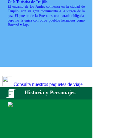
Guía Turística de Trujillo
El encanto de los Andes comienza en la ciudad de
Trujillo, con su gran monumento a la virgen de la
paz. El pueblo de la Puerta es una parada obligada,
pero no la única con otros pueblos hermosos como
Boconó y Jajó.
Consulta nuestros paquetes de viaje
Historia y Personajes