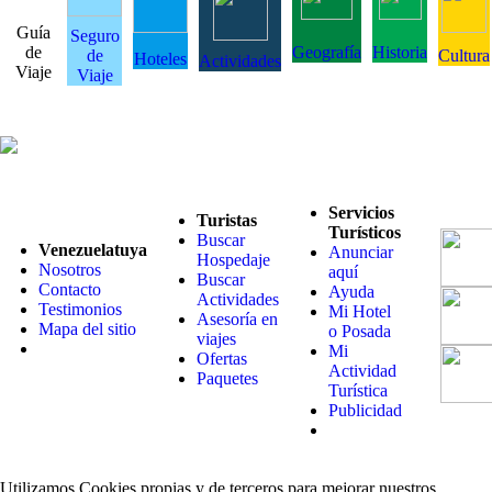
Guía
Seguro
de
Geografía
Historia
de
Cultura
Hoteles
Actividades
Viaje
Viaje
Servicios
Turistas
Turísticos
Buscar
Venezuelatuya
Anunciar
Hospedaje
Nosotros
aquí
Buscar
Contacto
Ayuda
Actividades
Testimonios
Mi Hotel
Asesoría en
Mapa del sitio
o Posada
viajes
Mi
Ofertas
Actividad
Paquetes
Turística
Publicidad
Utilizamos Cookies propias y de terceros para mejorar nuestros