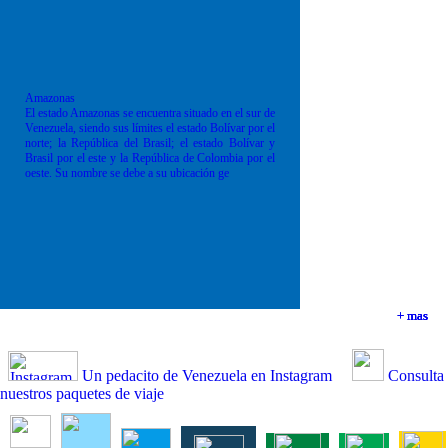
Amazonas
El estado Amazonas se encuentra situado en el sur de
Venezuela, siendo sus límites el estado Bolívar por el
norte; la República del Brasil; el estado Bolívar y
Brasil por el este y la República de Colombia por el
oeste. Su nombre se debe a su ubicación ge
+ mas
+ mas
+ mas
+ mas
Un pedacito de Venezuela en Instagram
Consulta
nuestros paquetes de viaje