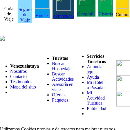
Guía
Seguro
de
Geografía
Historia
de
Cultura
Hoteles
Actividades
Viaje
Viaje
Servicios
Turistas
Turísticos
Buscar
Venezuelatuya
Anunciar
Hospedaje
Nosotros
aquí
Buscar
Contacto
Ayuda
Actividades
Testimonios
Mi Hotel
Asesoría en
Mapa del sitio
o Posada
viajes
Mi
Ofertas
Actividad
Paquetes
Turística
Publicidad
Utilizamos Cookies propias y de terceros para mejorar nuestros