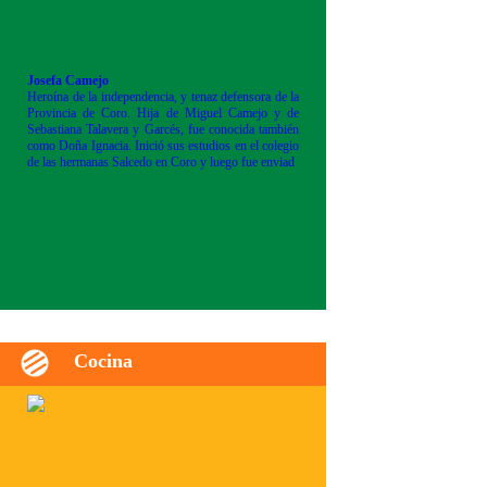
Josefa Camejo
Heroína de la independencia, y tenaz defensora de la
Provincia de Coro. Hija de Miguel Camejo y de
Sebastiana Talavera y Garcés, fue conocida también
como Doña Ignacia. Inició sus estudios en el colegio
de las hermanas Salcedo en Coro y luego fue enviad
Cocina