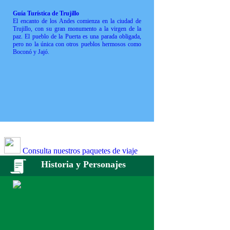
Guía Turística de Trujillo
El encanto de los Andes comienza en la ciudad de
Trujillo, con su gran monumento a la virgen de la
paz. El pueblo de la Puerta es una parada obligada,
pero no la única con otros pueblos hermosos como
Boconó y Jajó.
Consulta nuestros paquetes de viaje
Historia y Personajes