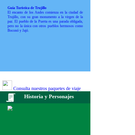
Guía Turística de Trujillo
El encanto de los Andes comienza en la ciudad de
Trujillo, con su gran monumento a la virgen de la
paz. El pueblo de la Puerta es una parada obligada,
pero no la única con otros pueblos hermosos como
Boconó y Jajó.
Consulta nuestros paquetes de viaje
Historia y Personajes