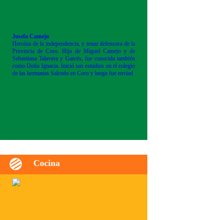
Josefa Camejo
Heroína de la independencia, y tenaz defensora de la
Provincia de Coro. Hija de Miguel Camejo y de
Sebastiana Talavera y Garcés, fue conocida también
como Doña Ignacia. Inició sus estudios en el colegio
de las hermanas Salcedo en Coro y luego fue enviad
Cocina