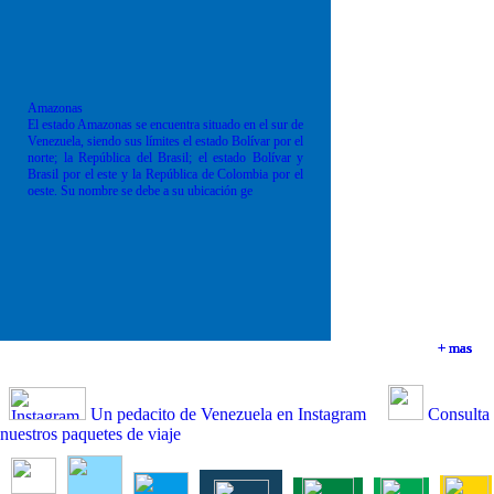
Amazonas
El estado Amazonas se encuentra situado en el sur de
Venezuela, siendo sus límites el estado Bolívar por el
norte; la República del Brasil; el estado Bolívar y
Brasil por el este y la República de Colombia por el
oeste. Su nombre se debe a su ubicación ge
+ mas
+ mas
+ mas
+ mas
Un pedacito de Venezuela en Instagram
Consulta
nuestros paquetes de viaje