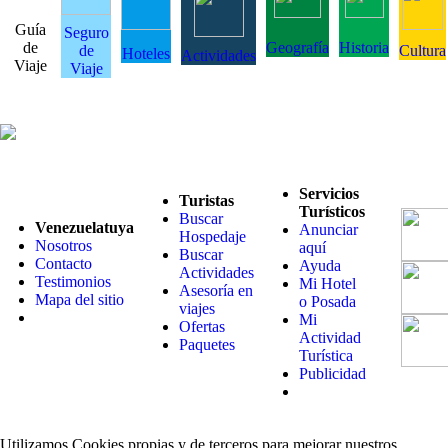
Guía
Seguro
de
Geografía
Historia
de
Cultura
Hoteles
Actividades
Viaje
Viaje
Servicios
Turistas
Turísticos
Buscar
Venezuelatuya
Anunciar
Hospedaje
Nosotros
aquí
Buscar
Contacto
Ayuda
Actividades
Testimonios
Mi Hotel
Asesoría en
Mapa del sitio
o Posada
viajes
Mi
Ofertas
Actividad
Paquetes
Turística
Publicidad
Utilizamos Cookies propias y de terceros para mejorar nuestros