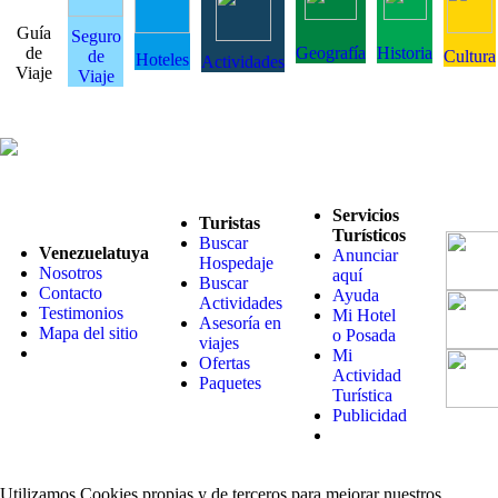
Guía
Seguro
de
Geografía
Historia
de
Cultura
Hoteles
Actividades
Viaje
Viaje
Servicios
Turistas
Turísticos
Buscar
Venezuelatuya
Anunciar
Hospedaje
Nosotros
aquí
Buscar
Contacto
Ayuda
Actividades
Testimonios
Mi Hotel
Asesoría en
Mapa del sitio
o Posada
viajes
Mi
Ofertas
Actividad
Paquetes
Turística
Publicidad
Utilizamos Cookies propias y de terceros para mejorar nuestros