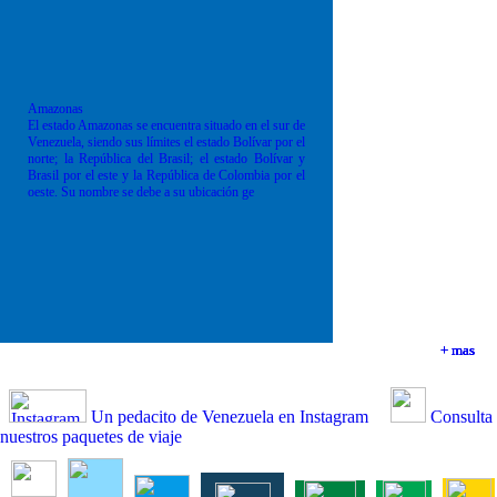
Amazonas
El estado Amazonas se encuentra situado en el sur de
Venezuela, siendo sus límites el estado Bolívar por el
norte; la República del Brasil; el estado Bolívar y
Brasil por el este y la República de Colombia por el
oeste. Su nombre se debe a su ubicación ge
+ mas
+ mas
+ mas
+ mas
Un pedacito de Venezuela en Instagram
Consulta
nuestros paquetes de viaje