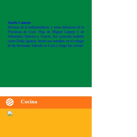
Josefa Camejo
Heroína de la independencia, y tenaz defensora de la
Provincia de Coro. Hija de Miguel Camejo y de
Sebastiana Talavera y Garcés, fue conocida también
como Doña Ignacia. Inició sus estudios en el colegio
de las hermanas Salcedo en Coro y luego fue enviad
Cocina