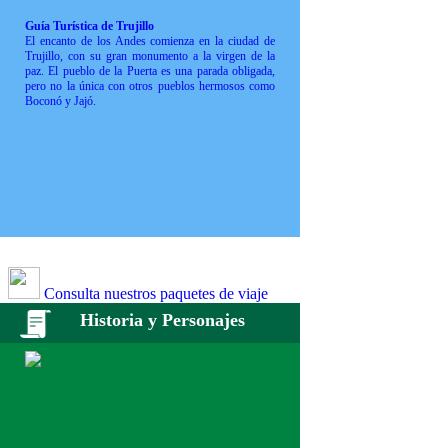
Guía Turística de Trujillo
El encanto de los Andes comienza en la ciudad de
Trujillo, con su gran monumento a la virgen de la
paz. El pueblo de la Puerta es una parada obligada,
pero no la única con otros pueblos hermosos como
Boconó y Jajó.
Consulta nuestros paquetes de viaje
Historia y Personajes