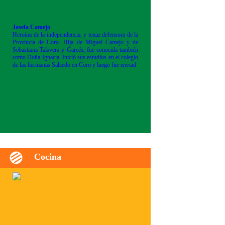
Josefa Camejo
Heroína de la independencia, y tenaz defensora de la
Provincia de Coro. Hija de Miguel Camejo y de
Sebastiana Talavera y Garcés, fue conocida también
como Doña Ignacia. Inició sus estudios en el colegio
de las hermanas Salcedo en Coro y luego fue enviad
Cocina