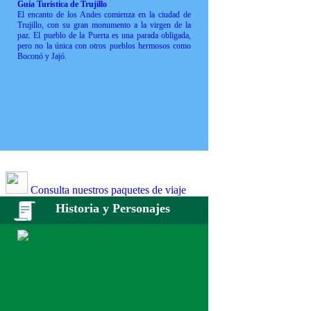
Guía Turística de Trujillo
El encanto de los Andes comienza en la ciudad de
Trujillo, con su gran monumento a la virgen de la
paz. El pueblo de la Puerta es una parada obligada,
pero no la única con otros pueblos hermosos como
Boconó y Jajó.
Consulta nuestros paquetes de viaje
Historia y Personajes