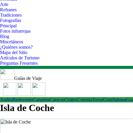
Arte
Refranes
Tradiciones
Fotografías
Principal
Fotos infrarrojas
Blog
Misceláneos
¿Quiénes somos?
Mapa del Sitio
Artículos de Turismo
Preguntas Freuentes
Guías de Viaje
Andes
Barlovento
Canaima
Caracas
Centro
ColoniaTovar
GranSabana
Gu
Isla de Coche