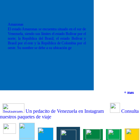
Amazonas
El estado Amazonas se encuentra situado en el sur de
Venezuela, siendo sus límites el estado Bolívar por el
norte; la República del Brasil; el estado Bolívar y
Brasil por el este y la República de Colombia por el
oeste. Su nombre se debe a su ubicación ge
+ mas
+ mas
+ mas
+ mas
Un pedacito de Venezuela en Instagram
Consulta
nuestros paquetes de viaje