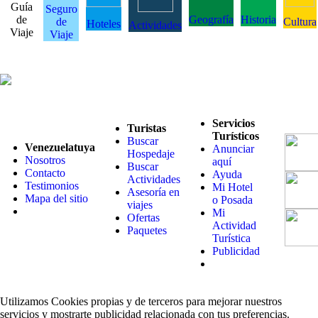
Guía
Seguro
de
Geografía
Historia
de
Cultura
Hoteles
Actividades
Viaje
Viaje
Servicios
Turistas
Turísticos
Buscar
Venezuelatuya
Anunciar
Hospedaje
Nosotros
aquí
Buscar
Contacto
Ayuda
Actividades
Testimonios
Mi Hotel
Asesoría en
Mapa del sitio
o Posada
viajes
Mi
Ofertas
Actividad
Paquetes
Turística
Publicidad
Utilizamos Cookies propias y de terceros para mejorar nuestros
servicios y mostrarte publicidad relacionada con tus preferencias.