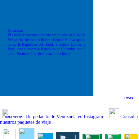
Amazonas
El estado Amazonas se encuentra situado en el sur de
Venezuela, siendo sus límites el estado Bolívar por el
norte; la República del Brasil; el estado Bolívar y
Brasil por el este y la República de Colombia por el
oeste. Su nombre se debe a su ubicación ge
+ mas
+ mas
+ mas
+ mas
Un pedacito de Venezuela en Instagram
Consulta
nuestros paquetes de viaje