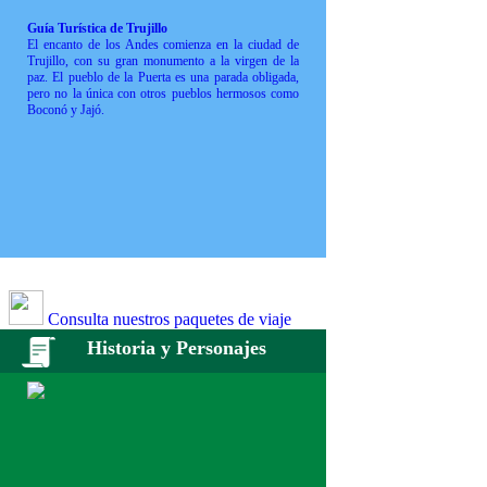
Guía Turística de Trujillo
El encanto de los Andes comienza en la ciudad de
Trujillo, con su gran monumento a la virgen de la
paz. El pueblo de la Puerta es una parada obligada,
pero no la única con otros pueblos hermosos como
Boconó y Jajó.
Consulta nuestros paquetes de viaje
Historia y Personajes