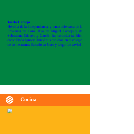
Josefa Camejo
Heroína de la independencia, y tenaz defensora de la
Provincia de Coro. Hija de Miguel Camejo y de
Sebastiana Talavera y Garcés, fue conocida también
como Doña Ignacia. Inició sus estudios en el colegio
de las hermanas Salcedo en Coro y luego fue enviad
Cocina