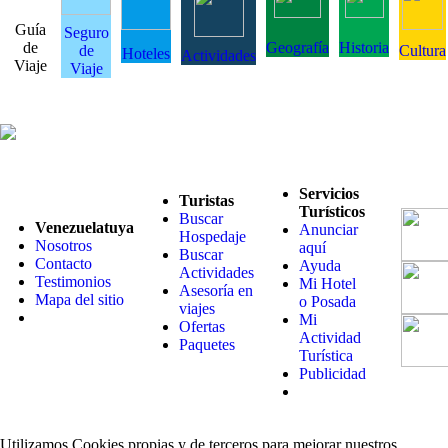
Guía
Seguro
de
Geografía
Historia
de
Cultura
Hoteles
Actividades
Viaje
Viaje
Servicios
Turistas
Turísticos
Buscar
Venezuelatuya
Anunciar
Hospedaje
Nosotros
aquí
Buscar
Contacto
Ayuda
Actividades
Testimonios
Mi Hotel
Asesoría en
Mapa del sitio
o Posada
viajes
Mi
Ofertas
Actividad
Paquetes
Turística
Publicidad
Utilizamos Cookies propias y de terceros para mejorar nuestros