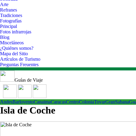
Arte
Refranes
Tradiciones
Fotografías
Principal
Fotos infrarrojas
Blog
Misceláneos
¿Quiénes somos?
Mapa del Sitio
Artículos de Turismo
Preguntas Freuentes
Guías de Viaje
Andes
Barlovento
Canaima
Caracas
Centro
ColoniaTovar
GranSabana
Gu
Isla de Coche