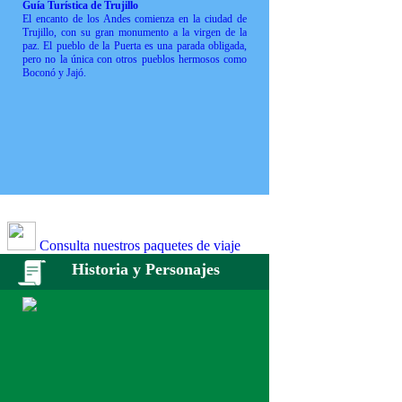
Guía Turística de Trujillo
El encanto de los Andes comienza en la ciudad de
Trujillo, con su gran monumento a la virgen de la
paz. El pueblo de la Puerta es una parada obligada,
pero no la única con otros pueblos hermosos como
Boconó y Jajó.
Consulta nuestros paquetes de viaje
Historia y Personajes