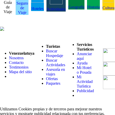
Guía
Seguro
de
Geografía
Historia
de
Cultura
Hoteles
Actividades
Viaje
Viaje
Servicios
Turistas
Turísticos
Buscar
Venezuelatuya
Anunciar
Hospedaje
Nosotros
aquí
Buscar
Contacto
Ayuda
Actividades
Testimonios
Mi Hotel
Asesoría en
Mapa del sitio
o Posada
viajes
Mi
Ofertas
Actividad
Paquetes
Turística
Publicidad
Utilizamos Cookies propias y de terceros para mejorar nuestros
servicios y mostrarte publicidad relacionada con tus preferencias.