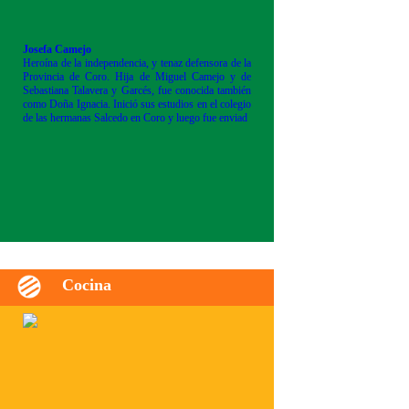
Josefa Camejo
Heroína de la independencia, y tenaz defensora de la
Provincia de Coro. Hija de Miguel Camejo y de
Sebastiana Talavera y Garcés, fue conocida también
como Doña Ignacia. Inició sus estudios en el colegio
de las hermanas Salcedo en Coro y luego fue enviad
Cocina