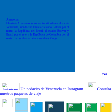
Amazonas
El estado Amazonas se encuentra situado en el sur de
Venezuela, siendo sus límites el estado Bolívar por el
norte; la República del Brasil; el estado Bolívar y
Brasil por el este y la República de Colombia por el
oeste. Su nombre se debe a su ubicación ge
+ mas
+ mas
+ mas
+ mas
Un pedacito de Venezuela en Instagram
Consulta
nuestros paquetes de viaje