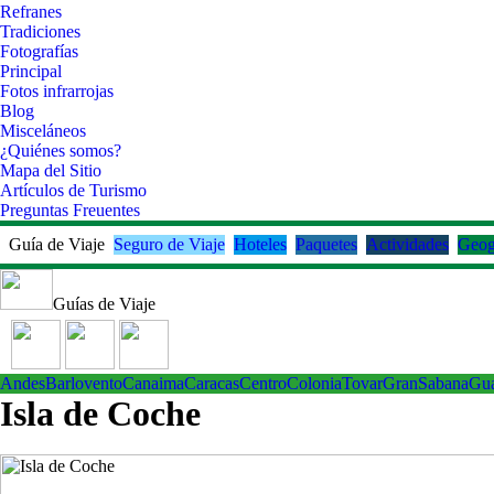
Refranes
Tradiciones
Fotografías
Principal
Fotos infrarrojas
Blog
Misceláneos
¿Quiénes somos?
Mapa del Sitio
Artículos de Turismo
Preguntas Freuentes
Guía de Viaje
Seguro de Viaje
Hoteles
Paquetes
Actividades
Geog
Guías de Viaje
Andes
Barlovento
Canaima
Caracas
Centro
ColoniaTovar
GranSabana
Gu
Isla de Coche