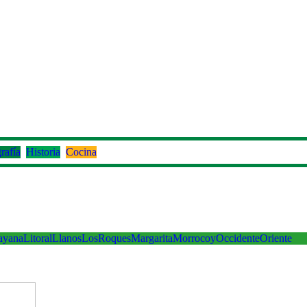
rafía
Historia
Cocina
ayana
Litoral
Llanos
LosRoques
Margarita
Morrocoy
Occidente
Oriente