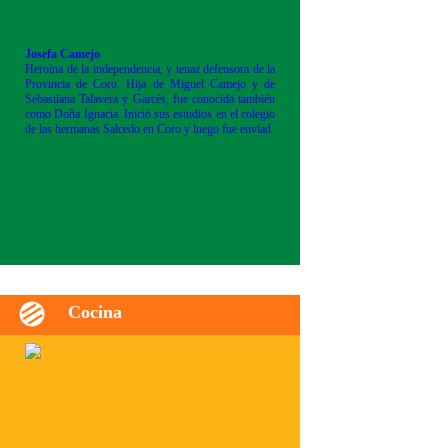
Josefa Camejo
Heroína de la independencia, y tenaz defensora de la
Provincia de Coro. Hija de Miguel Camejo y de
Sebastiana Talavera y Garcés, fue conocida también
como Doña Ignacia. Inició sus estudios en el colegio
de las hermanas Salcedo en Coro y luego fue enviad
Cocina