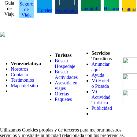
Guía
Seguro
de
Geografía
Historia
de
Cultura
Hoteles
Actividades
Viaje
Viaje
Servicios
Turistas
Turísticos
Buscar
Venezuelatuya
Anunciar
Hospedaje
Nosotros
aquí
Buscar
Contacto
Ayuda
Actividades
Testimonios
Mi Hotel
Asesoría en
Mapa del sitio
o Posada
viajes
Mi
Ofertas
Actividad
Paquetes
Turística
Publicidad
Utilizamos Cookies propias y de terceros para mejorar nuestros
servicios y mostrarte publicidad relacionada con tus preferencias.