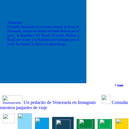
Amazonas
El estado Amazonas se encuentra situado en el sur de
Venezuela, siendo sus límites el estado Bolívar por el
norte; la República del Brasil; el estado Bolívar y
Brasil por el este y la República de Colombia por el
oeste. Su nombre se debe a su ubicación ge
+ mas
+ mas
+ mas
+ mas
Un pedacito de Venezuela en Instagram
Consulta
nuestros paquetes de viaje