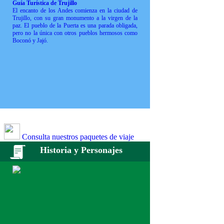
Guía Turística de Trujillo
El encanto de los Andes comienza en la ciudad de
Trujillo, con su gran monumento a la virgen de la
paz. El pueblo de la Puerta es una parada obligada,
pero no la única con otros pueblos hermosos como
Boconó y Jajó.
Consulta nuestros paquetes de viaje
Historia y Personajes