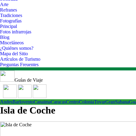
Arte
Refranes
Tradiciones
Fotografías
Principal
Fotos infrarrojas
Blog
Misceláneos
¿Quiénes somos?
Mapa del Sitio
Artículos de Turismo
Preguntas Freuentes
Guías de Viaje
Andes
Barlovento
Canaima
Caracas
Centro
ColoniaTovar
GranSabana
Gu
Isla de Coche