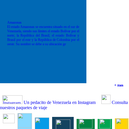
Amazonas
El estado Amazonas se encuentra situado en el sur de
Venezuela, siendo sus límites el estado Bolívar por el
norte; la República del Brasil; el estado Bolívar y
Brasil por el este y la República de Colombia por el
oeste. Su nombre se debe a su ubicación ge
+ mas
+ mas
+ mas
+ mas
Un pedacito de Venezuela en Instagram
Consulta
nuestros paquetes de viaje