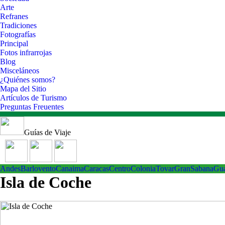
Arte
Refranes
Tradiciones
Fotografías
Principal
Fotos infrarrojas
Blog
Misceláneos
¿Quiénes somos?
Mapa del Sitio
Artículos de Turismo
Preguntas Freuentes
Guías de Viaje
Andes
Barlovento
Canaima
Caracas
Centro
ColoniaTovar
GranSabana
Gu
Isla de Coche