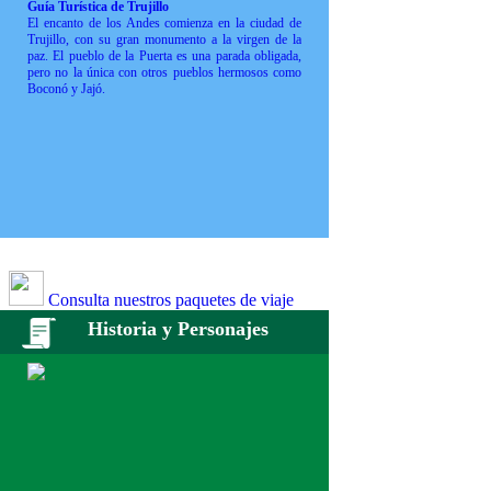
Guía Turística de Trujillo
El encanto de los Andes comienza en la ciudad de
Trujillo, con su gran monumento a la virgen de la
paz. El pueblo de la Puerta es una parada obligada,
pero no la única con otros pueblos hermosos como
Boconó y Jajó.
Consulta nuestros paquetes de viaje
Historia y Personajes