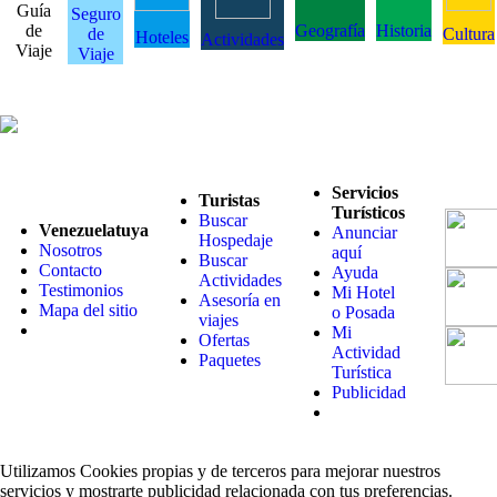
Guía
Seguro
de
Geografía
Historia
de
Cultura
Hoteles
Actividades
Viaje
Viaje
Servicios
Turistas
Turísticos
Buscar
Venezuelatuya
Anunciar
Hospedaje
Nosotros
aquí
Buscar
Contacto
Ayuda
Actividades
Testimonios
Mi Hotel
Asesoría en
Mapa del sitio
o Posada
viajes
Mi
Ofertas
Actividad
Paquetes
Turística
Publicidad
Utilizamos Cookies propias y de terceros para mejorar nuestros
servicios y mostrarte publicidad relacionada con tus preferencias.