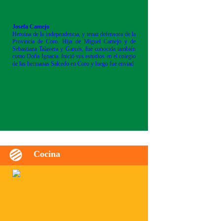
Josefa Camejo
Heroína de la independencia, y tenaz defensora de la
Provincia de Coro. Hija de Miguel Camejo y de
Sebastiana Talavera y Garcés, fue conocida también
como Doña Ignacia. Inició sus estudios en el colegio
de las hermanas Salcedo en Coro y luego fue enviad
Cocina