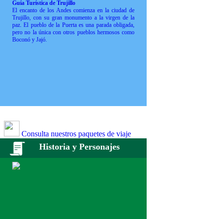
Guía Turística de Trujillo
El encanto de los Andes comienza en la ciudad de
Trujillo, con su gran monumento a la virgen de la
paz. El pueblo de la Puerta es una parada obligada,
pero no la única con otros pueblos hermosos como
Boconó y Jajó.
Consulta nuestros paquetes de viaje
Historia y Personajes