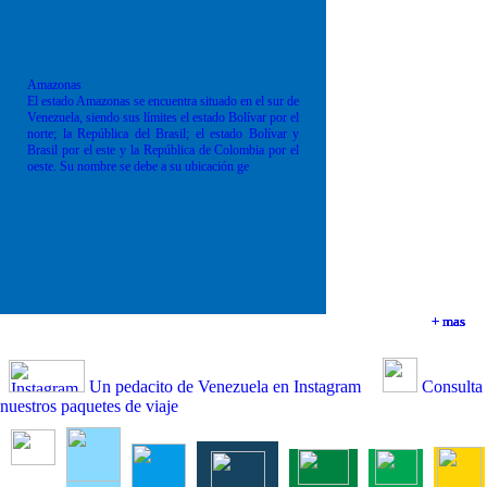
Amazonas
El estado Amazonas se encuentra situado en el sur de
Venezuela, siendo sus límites el estado Bolívar por el
norte; la República del Brasil; el estado Bolívar y
Brasil por el este y la República de Colombia por el
oeste. Su nombre se debe a su ubicación ge
+ mas
+ mas
+ mas
+ mas
Un pedacito de Venezuela en Instagram
Consulta
nuestros paquetes de viaje