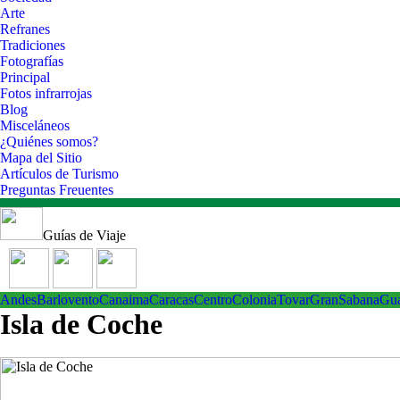
Arte
Refranes
Tradiciones
Fotografías
Principal
Fotos infrarrojas
Blog
Misceláneos
¿Quiénes somos?
Mapa del Sitio
Artículos de Turismo
Preguntas Freuentes
Guías de Viaje
Andes
Barlovento
Canaima
Caracas
Centro
ColoniaTovar
GranSabana
Gu
Isla de Coche