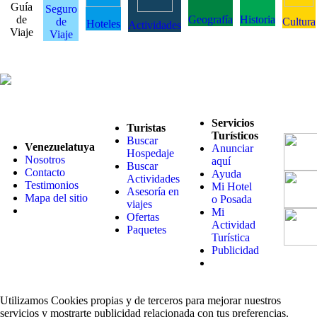
Guía
Seguro
de
Geografía
Historia
de
Cultura
Hoteles
Actividades
Viaje
Viaje
Servicios
Turistas
Turísticos
Buscar
Venezuelatuya
Anunciar
Hospedaje
Nosotros
aquí
Buscar
Contacto
Ayuda
Actividades
Testimonios
Mi Hotel
Asesoría en
Mapa del sitio
o Posada
viajes
Mi
Ofertas
Actividad
Paquetes
Turística
Publicidad
Utilizamos Cookies propias y de terceros para mejorar nuestros
servicios y mostrarte publicidad relacionada con tus preferencias.