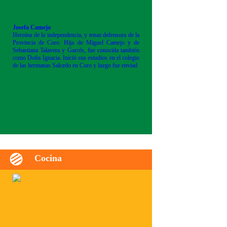
Josefa Camejo
Heroína de la independencia, y tenaz defensora de la
Provincia de Coro. Hija de Miguel Camejo y de
Sebastiana Talavera y Garcés, fue conocida también
como Doña Ignacia. Inició sus estudios en el colegio
de las hermanas Salcedo en Coro y luego fue enviad
Cocina