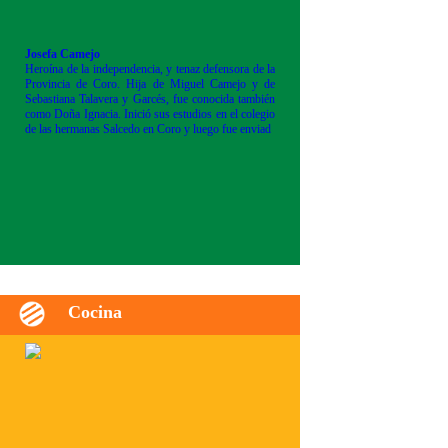
Josefa Camejo
Heroína de la independencia, y tenaz defensora de la
Provincia de Coro. Hija de Miguel Camejo y de
Sebastiana Talavera y Garcés, fue conocida también
como Doña Ignacia. Inició sus estudios en el colegio
de las hermanas Salcedo en Coro y luego fue enviad
Cocina