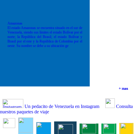
Amazonas
El estado Amazonas se encuentra situado en el sur de
Venezuela, siendo sus límites el estado Bolívar por el
norte; la República del Brasil; el estado Bolívar y
Brasil por el este y la República de Colombia por el
oeste. Su nombre se debe a su ubicación ge
+ mas
+ mas
+ mas
+ mas
Un pedacito de Venezuela en Instagram
Consulta
nuestros paquetes de viaje