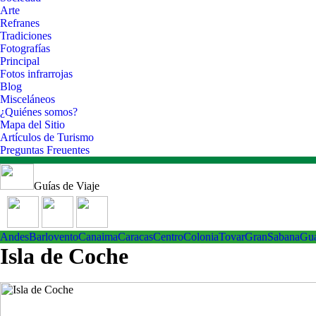
Arte
Refranes
Tradiciones
Fotografías
Principal
Fotos infrarrojas
Blog
Misceláneos
¿Quiénes somos?
Mapa del Sitio
Artículos de Turismo
Preguntas Freuentes
Guías de Viaje
Andes
Barlovento
Canaima
Caracas
Centro
ColoniaTovar
GranSabana
Gu
Isla de Coche