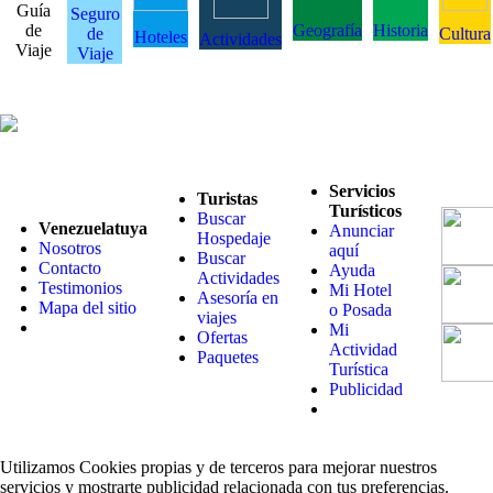
Guía
Seguro
de
Geografía
Historia
de
Cultura
Hoteles
Actividades
Viaje
Viaje
Servicios
Turistas
Turísticos
Buscar
Venezuelatuya
Anunciar
Hospedaje
Nosotros
aquí
Buscar
Contacto
Ayuda
Actividades
Testimonios
Mi Hotel
Asesoría en
Mapa del sitio
o Posada
viajes
Mi
Ofertas
Actividad
Paquetes
Turística
Publicidad
Utilizamos Cookies propias y de terceros para mejorar nuestros
servicios y mostrarte publicidad relacionada con tus preferencias.