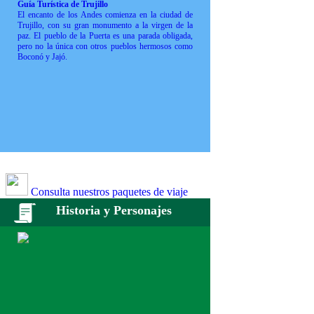
Guía Turística de Trujillo
El encanto de los Andes comienza en la ciudad de
Trujillo, con su gran monumento a la virgen de la
paz. El pueblo de la Puerta es una parada obligada,
pero no la única con otros pueblos hermosos como
Boconó y Jajó.
Consulta nuestros paquetes de viaje
Historia y Personajes