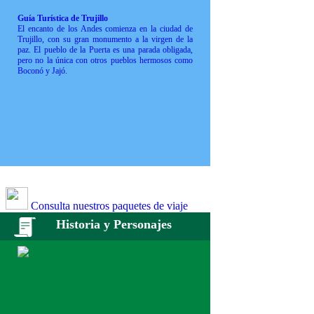
Guía Turística de Trujillo
El encanto de los Andes comienza en la ciudad de
Trujillo, con su gran monumento a la virgen de la
paz. El pueblo de la Puerta es una parada obligada,
pero no la única con otros pueblos hermosos como
Boconó y Jajó.
Consulta nuestros paquetes de viaje
Historia y Personajes