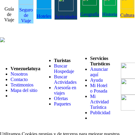
Guía
Seguro
de
Geografía
Historia
de
Cultura
Hoteles
Actividades
Viaje
Viaje
Servicios
Turistas
Turísticos
Buscar
Venezuelatuya
Anunciar
Hospedaje
Nosotros
aquí
Buscar
Contacto
Ayuda
Actividades
Testimonios
Mi Hotel
Asesoría en
Mapa del sitio
o Posada
viajes
Mi
Ofertas
Actividad
Paquetes
Turística
Publicidad
Utilizamos Cookies propias y de terceros para mejorar nuestros