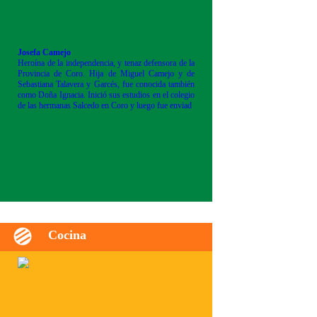
Josefa Camejo
Heroína de la independencia, y tenaz defensora de la
Provincia de Coro. Hija de Miguel Camejo y de
Sebastiana Talavera y Garcés, fue conocida también
como Doña Ignacia. Inició sus estudios en el colegio
de las hermanas Salcedo en Coro y luego fue enviad
Cocina