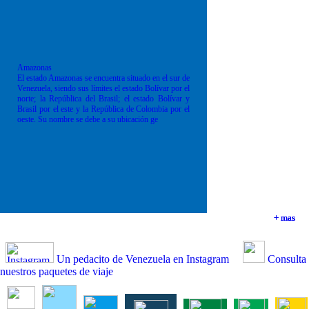
Amazonas
El estado Amazonas se encuentra situado en el sur de
Venezuela, siendo sus límites el estado Bolívar por el
norte; la República del Brasil; el estado Bolívar y
Brasil por el este y la República de Colombia por el
oeste. Su nombre se debe a su ubicación ge
+ mas
+ mas
+ mas
+ mas
Un pedacito de Venezuela en Instagram
Consulta
nuestros paquetes de viaje