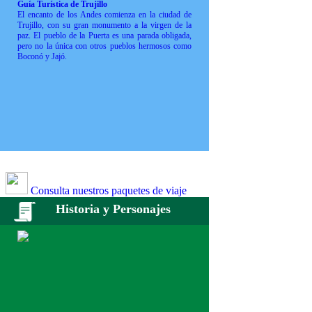
Guía Turística de Trujillo
El encanto de los Andes comienza en la ciudad de
Trujillo, con su gran monumento a la virgen de la
paz. El pueblo de la Puerta es una parada obligada,
pero no la única con otros pueblos hermosos como
Boconó y Jajó.
Consulta nuestros paquetes de viaje
Historia y Personajes