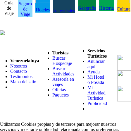
Guía
Seguro
de
Geografía
Historia
de
Cultura
Hoteles
Actividades
Viaje
Viaje
Servicios
Turistas
Turísticos
Buscar
Venezuelatuya
Anunciar
Hospedaje
Nosotros
aquí
Buscar
Contacto
Ayuda
Actividades
Testimonios
Mi Hotel
Asesoría en
Mapa del sitio
o Posada
viajes
Mi
Ofertas
Actividad
Paquetes
Turística
Publicidad
Utilizamos Cookies propias y de terceros para mejorar nuestros
servicios y mostrarte publicidad relacionada con tus preferencias.