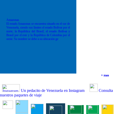
Amazonas
El estado Amazonas se encuentra situado en el sur de
Venezuela, siendo sus límites el estado Bolívar por el
norte; la República del Brasil; el estado Bolívar y
Brasil por el este y la República de Colombia por el
oeste. Su nombre se debe a su ubicación ge
+ mas
+ mas
+ mas
+ mas
Un pedacito de Venezuela en Instagram
Consulta
nuestros paquetes de viaje