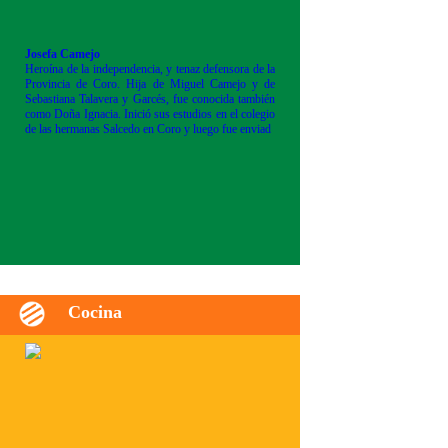
Josefa Camejo
Heroína de la independencia, y tenaz defensora de la
Provincia de Coro. Hija de Miguel Camejo y de
Sebastiana Talavera y Garcés, fue conocida también
como Doña Ignacia. Inició sus estudios en el colegio
de las hermanas Salcedo en Coro y luego fue enviad
Cocina