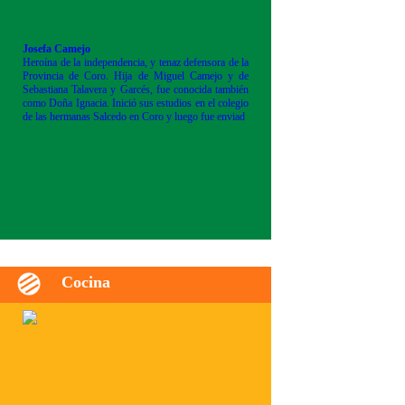
Josefa Camejo
Heroína de la independencia, y tenaz defensora de la
Provincia de Coro. Hija de Miguel Camejo y de
Sebastiana Talavera y Garcés, fue conocida también
como Doña Ignacia. Inició sus estudios en el colegio
de las hermanas Salcedo en Coro y luego fue enviad
Cocina