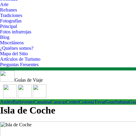
Arte
Refranes
Tradiciones
Fotografías
Principal
Fotos infrarrojas
Blog
Misceláneos
¿Quiénes somos?
Mapa del Sitio
Artículos de Turismo
Preguntas Freuentes
Guías de Viaje
Andes
Barlovento
Canaima
Caracas
Centro
ColoniaTovar
GranSabana
Gu
Isla de Coche