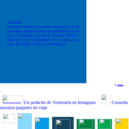
Amazonas
El estado Amazonas se encuentra situado en el sur de
Venezuela, siendo sus límites el estado Bolívar por el
norte; la República del Brasil; el estado Bolívar y
Brasil por el este y la República de Colombia por el
oeste. Su nombre se debe a su ubicación ge
+ mas
+ mas
+ mas
+ mas
Un pedacito de Venezuela en Instagram
Consulta
nuestros paquetes de viaje