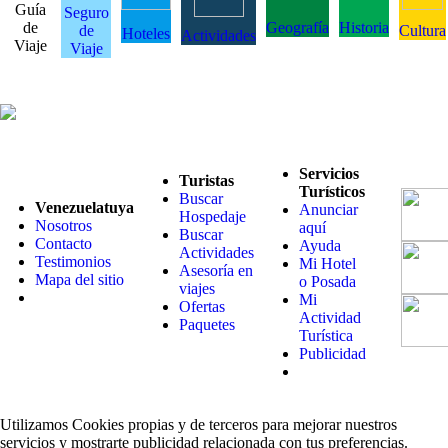
Guía
Seguro
de
Geografía
Historia
de
Cultura
Hoteles
Actividades
Viaje
Viaje
Servicios
Turistas
Turísticos
Buscar
Venezuelatuya
Anunciar
Hospedaje
Nosotros
aquí
Buscar
Contacto
Ayuda
Actividades
Testimonios
Mi Hotel
Asesoría en
Mapa del sitio
o Posada
viajes
Mi
Ofertas
Actividad
Paquetes
Turística
Publicidad
Utilizamos Cookies propias y de terceros para mejorar nuestros
servicios y mostrarte publicidad relacionada con tus preferencias.