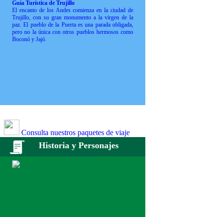
Guía Turística de Trujillo
El encanto de los Andes comienza en la ciudad de
Trujillo, con su gran monumento a la virgen de la
paz. El pueblo de la Puerta es una parada obligada,
pero no la única con otros pueblos hermosos como
Boconó y Jajó.
Consulta nuestros paquetes de viaje
Historia y Personajes