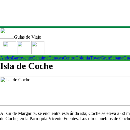
Guías de Viaje
Andes
Barlovento
Canaima
Caracas
Centro
ColoniaTovar
GranSabana
Gu
Isla de Coche
Al sur de Margarita, se encuentra esta árida isla; Coche se eleva a 60
de Coche, en la Parroquia Vicente Fuentes. Los otros pueblos de Co