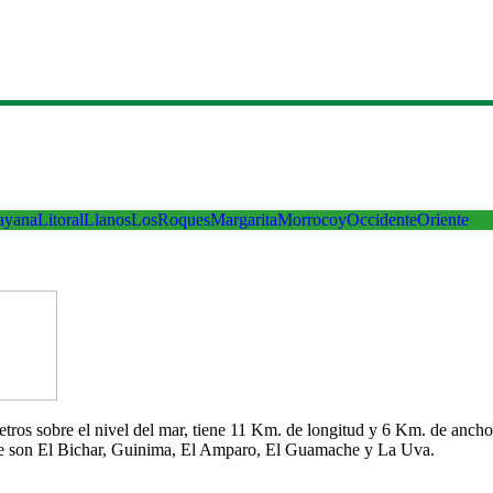
ayana
Litoral
Llanos
LosRoques
Margarita
Morrocoy
Occidente
Oriente
 metros sobre el nivel del mar, tiene 11 Km. de longitud y 6 Km. de an
che son El Bichar, Guinima, El Amparo, El Guamache y La Uva.