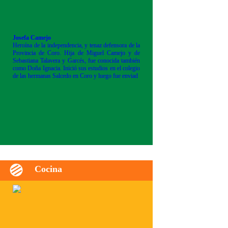
Josefa Camejo
Heroína de la independencia, y tenaz defensora de la
Provincia de Coro. Hija de Miguel Camejo y de
Sebastiana Talavera y Garcés, fue conocida también
como Doña Ignacia. Inició sus estudios en el colegio
de las hermanas Salcedo en Coro y luego fue enviad
Cocina