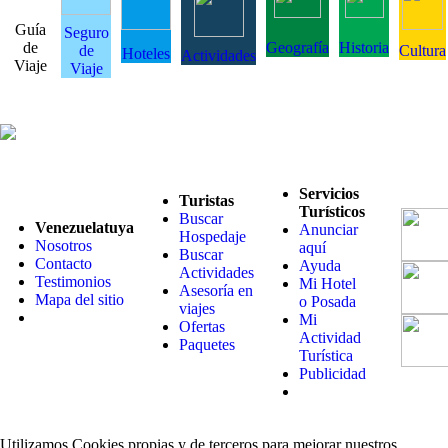
Guía
Seguro
de
Geografía
Historia
de
Cultura
Hoteles
Actividades
Viaje
Viaje
Servicios
Turistas
Turísticos
Buscar
Venezuelatuya
Anunciar
Hospedaje
Nosotros
aquí
Buscar
Contacto
Ayuda
Actividades
Testimonios
Mi Hotel
Asesoría en
Mapa del sitio
o Posada
viajes
Mi
Ofertas
Actividad
Paquetes
Turística
Publicidad
Utilizamos Cookies propias y de terceros para mejorar nuestros