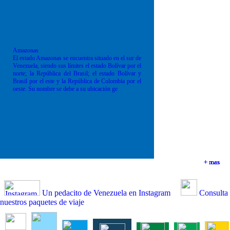
Amazonas
El estado Amazonas se encuentra situado en el sur de
Venezuela, siendo sus límites el estado Bolívar por el
norte; la República del Brasil; el estado Bolívar y
Brasil por el este y la República de Colombia por el
oeste. Su nombre se debe a su ubicación ge
+ mas
+ mas
+ mas
+ mas
Un pedacito de Venezuela en Instagram
Consulta
nuestros paquetes de viaje