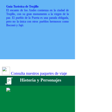
Guía Turística de Trujillo
El encanto de los Andes comienza en la ciudad de
Trujillo, con su gran monumento a la virgen de la
paz. El pueblo de la Puerta es una parada obligada,
pero no la única con otros pueblos hermosos como
Boconó y Jajó.
Consulta nuestros paquetes de viaje
Historia y Personajes