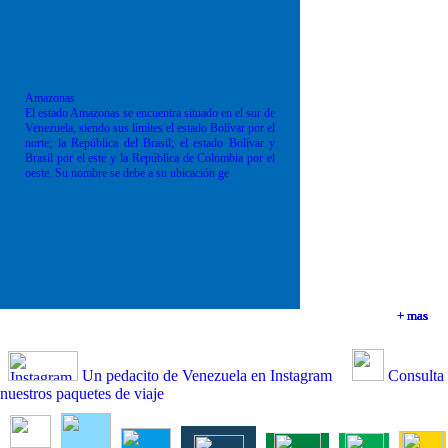
Amazonas
El estado Amazonas se encuentra situado en el sur de
Venezuela, siendo sus límites el estado Bolívar por el
norte; la República del Brasil; el estado Bolívar y
Brasil por el este y la República de Colombia por el
oeste. Su nombre se debe a su ubicación ge
+ mas
+ mas
+ mas
+ mas
Un pedacito de Venezuela en Instagram
Consulta
nuestros paquetes de viaje