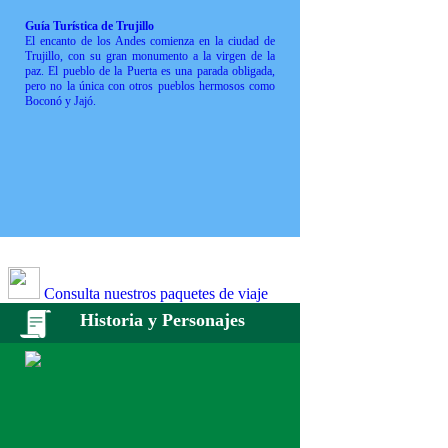
Guía Turística de Trujillo
El encanto de los Andes comienza en la ciudad de
Trujillo, con su gran monumento a la virgen de la
paz. El pueblo de la Puerta es una parada obligada,
pero no la única con otros pueblos hermosos como
Boconó y Jajó.
Consulta nuestros paquetes de viaje
Historia y Personajes