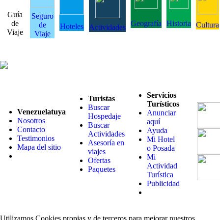
Guía
Seguro
de
Geografía
Historia
de
Cultura
Hoteles
Actividades
Viaje
Viaje
Servicios
Turistas
Turísticos
Buscar
Venezuelatuya
Anunciar
Hospedaje
Nosotros
aquí
Buscar
Contacto
Ayuda
Actividades
Testimonios
Mi Hotel
Asesoría en
Mapa del sitio
o Posada
viajes
Mi
Ofertas
Actividad
Paquetes
Turística
Publicidad
Utilizamos Cookies propias y de terceros para mejorar nuestros