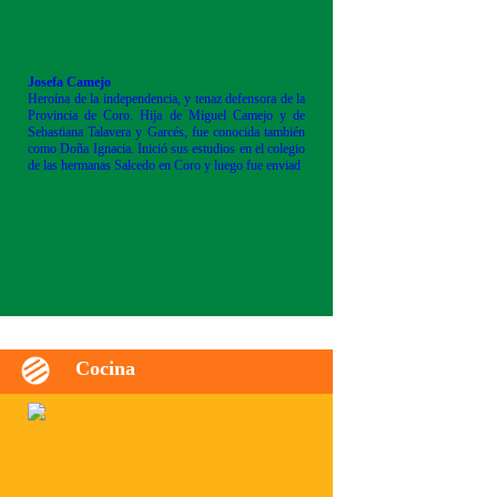
Josefa Camejo
Heroína de la independencia, y tenaz defensora de la
Provincia de Coro. Hija de Miguel Camejo y de
Sebastiana Talavera y Garcés, fue conocida también
como Doña Ignacia. Inició sus estudios en el colegio
de las hermanas Salcedo en Coro y luego fue enviad
Cocina