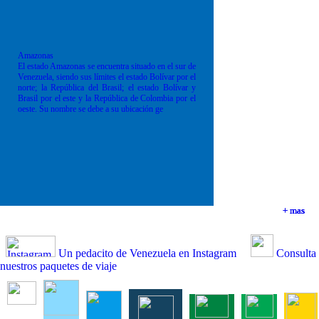
Amazonas
El estado Amazonas se encuentra situado en el sur de
Venezuela, siendo sus límites el estado Bolívar por el
norte; la República del Brasil; el estado Bolívar y
Brasil por el este y la República de Colombia por el
oeste. Su nombre se debe a su ubicación ge
+ mas
+ mas
+ mas
+ mas
Un pedacito de Venezuela en Instagram
Consulta
nuestros paquetes de viaje