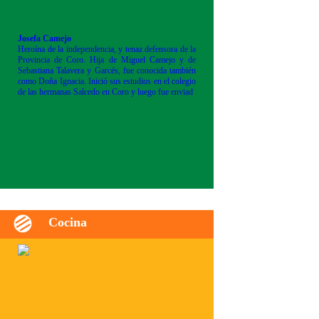
Josefa Camejo
Heroína de la independencia, y tenaz defensora de la
Provincia de Coro. Hija de Miguel Camejo y de
Sebastiana Talavera y Garcés, fue conocida también
como Doña Ignacia. Inició sus estudios en el colegio
de las hermanas Salcedo en Coro y luego fue enviad
Cocina