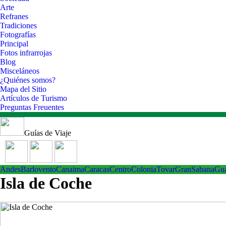
Arte
Refranes
Tradiciones
Fotografías
Principal
Fotos infrarrojas
Blog
Misceláneos
¿Quiénes somos?
Mapa del Sitio
Artículos de Turismo
Preguntas Freuentes
Guías de Viaje
Andes
Barlovento
Canaima
Caracas
Centro
ColoniaTovar
GranSabana
Gu
Isla de Coche