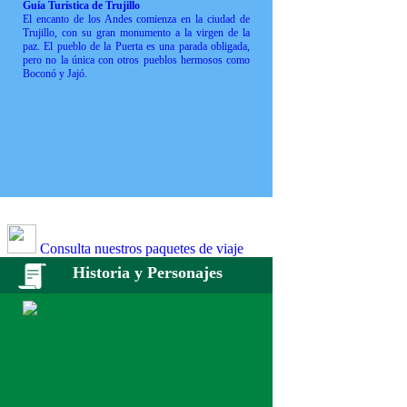
Guía Turística de Trujillo
El encanto de los Andes comienza en la ciudad de
Trujillo, con su gran monumento a la virgen de la
paz. El pueblo de la Puerta es una parada obligada,
pero no la única con otros pueblos hermosos como
Boconó y Jajó.
Consulta nuestros paquetes de viaje
Historia y Personajes