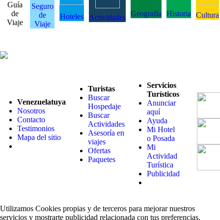
Guía
Seguro
de
Geografía
Historia
de
Cultura
Hoteles
Actividades
Viaje
Viaje
Servicios
Turistas
Turísticos
Buscar
Venezuelatuya
Anunciar
Hospedaje
Nosotros
aquí
Buscar
Contacto
Ayuda
Actividades
Testimonios
Mi Hotel
Asesoría en
Mapa del sitio
o Posada
viajes
Mi
Ofertas
Actividad
Paquetes
Turística
Publicidad
Utilizamos Cookies propias y de terceros para mejorar nuestros
servicios y mostrarte publicidad relacionada con tus preferencias.