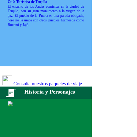
Guía Turística de Trujillo
El encanto de los Andes comienza en la ciudad de
Trujillo, con su gran monumento a la virgen de la
paz. El pueblo de la Puerta es una parada obligada,
pero no la única con otros pueblos hermosos como
Boconó y Jajó.
Consulta nuestros paquetes de viaje
Historia y Personajes