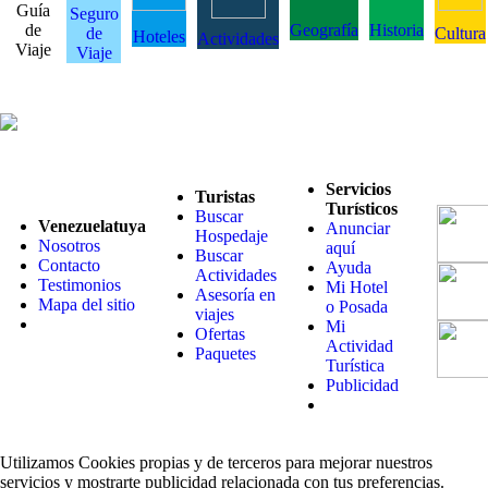
Guía
Seguro
de
Geografía
Historia
de
Cultura
Hoteles
Actividades
Viaje
Viaje
Servicios
Turistas
Turísticos
Buscar
Venezuelatuya
Anunciar
Hospedaje
Nosotros
aquí
Buscar
Contacto
Ayuda
Actividades
Testimonios
Mi Hotel
Asesoría en
Mapa del sitio
o Posada
viajes
Mi
Ofertas
Actividad
Paquetes
Turística
Publicidad
Utilizamos Cookies propias y de terceros para mejorar nuestros
servicios y mostrarte publicidad relacionada con tus preferencias.