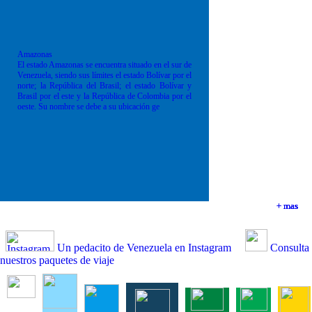
Amazonas
El estado Amazonas se encuentra situado en el sur de
Venezuela, siendo sus límites el estado Bolívar por el
norte; la República del Brasil; el estado Bolívar y
Brasil por el este y la República de Colombia por el
oeste. Su nombre se debe a su ubicación ge
+ mas
+ mas
+ mas
+ mas
Un pedacito de Venezuela en Instagram
Consulta
nuestros paquetes de viaje