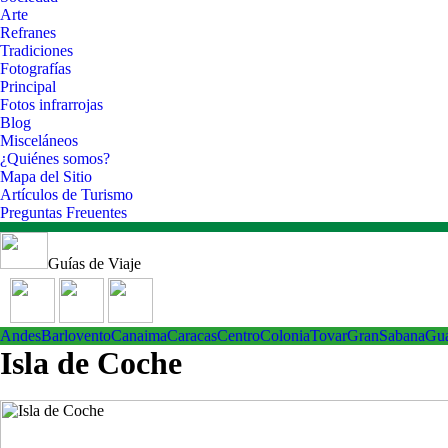
Arte
Refranes
Tradiciones
Fotografías
Principal
Fotos infrarrojas
Blog
Misceláneos
¿Quiénes somos?
Mapa del Sitio
Artículos de Turismo
Preguntas Freuentes
Guías de Viaje
Andes
Barlovento
Canaima
Caracas
Centro
ColoniaTovar
GranSabana
Gu
Isla de Coche