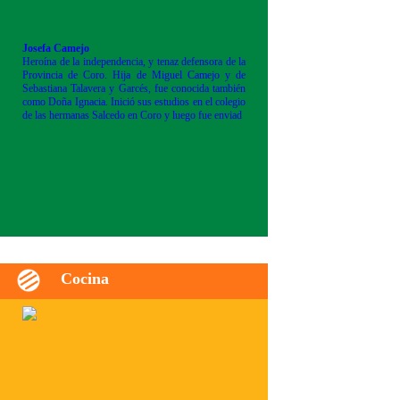
Josefa Camejo
Heroína de la independencia, y tenaz defensora de la
Provincia de Coro. Hija de Miguel Camejo y de
Sebastiana Talavera y Garcés, fue conocida también
como Doña Ignacia. Inició sus estudios en el colegio
de las hermanas Salcedo en Coro y luego fue enviad
Cocina