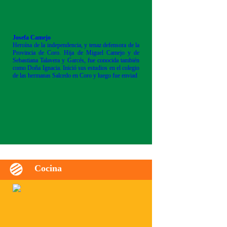
Josefa Camejo
Heroína de la independencia, y tenaz defensora de la
Provincia de Coro. Hija de Miguel Camejo y de
Sebastiana Talavera y Garcés, fue conocida también
como Doña Ignacia. Inició sus estudios en el colegio
de las hermanas Salcedo en Coro y luego fue enviad
Cocina