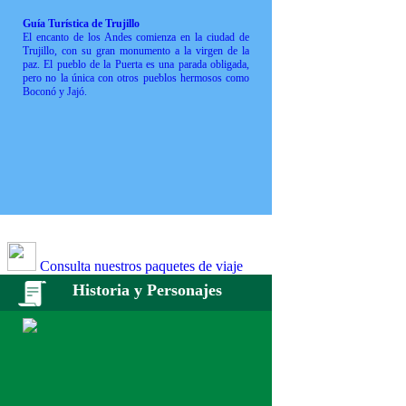
Guía Turística de Trujillo
El encanto de los Andes comienza en la ciudad de
Trujillo, con su gran monumento a la virgen de la
paz. El pueblo de la Puerta es una parada obligada,
pero no la única con otros pueblos hermosos como
Boconó y Jajó.
Consulta nuestros paquetes de viaje
Historia y Personajes