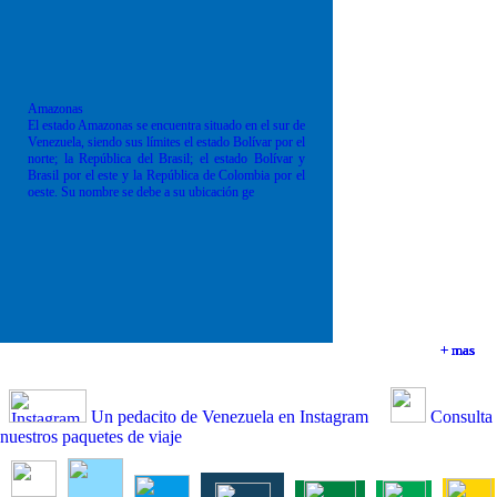
Amazonas
El estado Amazonas se encuentra situado en el sur de
Venezuela, siendo sus límites el estado Bolívar por el
norte; la República del Brasil; el estado Bolívar y
Brasil por el este y la República de Colombia por el
oeste. Su nombre se debe a su ubicación ge
+ mas
+ mas
+ mas
+ mas
Un pedacito de Venezuela en Instagram
Consulta
nuestros paquetes de viaje