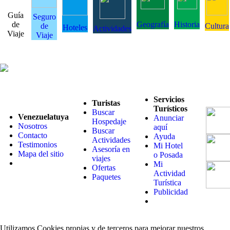
Guía
Seguro
de
Geografía
Historia
de
Cultura
Hoteles
Actividades
Viaje
Viaje
Servicios
Turistas
Turísticos
Buscar
Venezuelatuya
Anunciar
Hospedaje
Nosotros
aquí
Buscar
Contacto
Ayuda
Actividades
Testimonios
Mi Hotel
Asesoría en
Mapa del sitio
o Posada
viajes
Mi
Ofertas
Actividad
Paquetes
Turística
Publicidad
Utilizamos Cookies propias y de terceros para mejorar nuestros