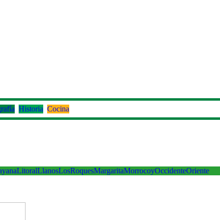
rafía
Historia
Cocina
ayana
Litoral
Llanos
LosRoques
Margarita
Morrocoy
Occidente
Oriente