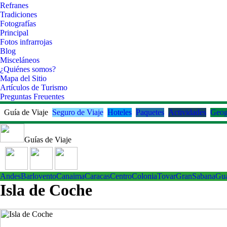
Refranes
Tradiciones
Fotografías
Principal
Fotos infrarrojas
Blog
Misceláneos
¿Quiénes somos?
Mapa del Sitio
Artículos de Turismo
Preguntas Freuentes
Guía de Viaje
Seguro de Viaje
Hoteles
Paquetes
Actividades
Geog
Guías de Viaje
Andes
Barlovento
Canaima
Caracas
Centro
ColoniaTovar
GranSabana
Gu
Isla de Coche