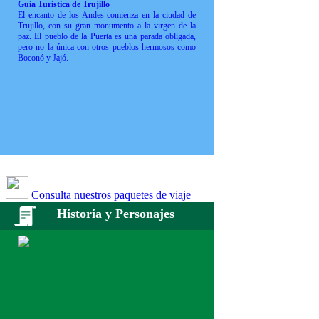
Guía Turística de Trujillo
El encanto de los Andes comienza en la ciudad de
Trujillo, con su gran monumento a la virgen de la
paz. El pueblo de la Puerta es una parada obligada,
pero no la única con otros pueblos hermosos como
Boconó y Jajó.
Consulta nuestros paquetes de viaje
Historia y Personajes