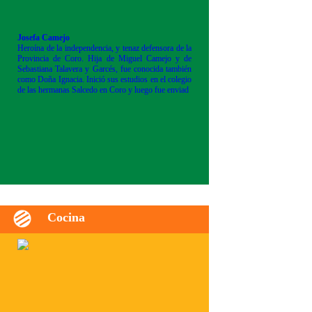
Josefa Camejo
Heroína de la independencia, y tenaz defensora de la
Provincia de Coro. Hija de Miguel Camejo y de
Sebastiana Talavera y Garcés, fue conocida también
como Doña Ignacia. Inició sus estudios en el colegio
de las hermanas Salcedo en Coro y luego fue enviad
Cocina