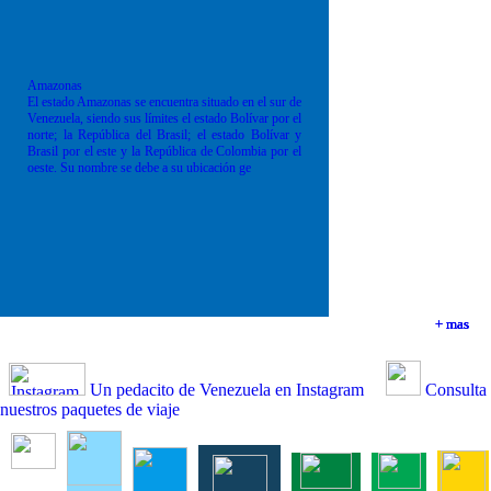
Amazonas
El estado Amazonas se encuentra situado en el sur de
Venezuela, siendo sus límites el estado Bolívar por el
norte; la República del Brasil; el estado Bolívar y
Brasil por el este y la República de Colombia por el
oeste. Su nombre se debe a su ubicación ge
+ mas
+ mas
+ mas
+ mas
Un pedacito de Venezuela en Instagram
Consulta
nuestros paquetes de viaje