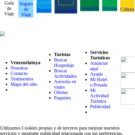
Guía
Seguro
de
Geografía
Historia
de
Cultura
Hoteles
Actividades
Viaje
Viaje
Servicios
Turistas
Turísticos
Buscar
Venezuelatuya
Anunciar
Hospedaje
Nosotros
aquí
Buscar
Contacto
Ayuda
Actividades
Testimonios
Mi Hotel
Asesoría en
Mapa del sitio
o Posada
viajes
Mi
Ofertas
Actividad
Paquetes
Turística
Publicidad
Utilizamos Cookies propias y de terceros para mejorar nuestros
servicios y mostrarte publicidad relacionada con tus preferencias.