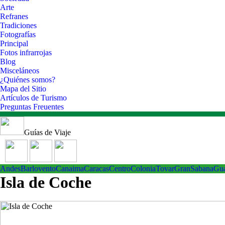
Arte
Refranes
Tradiciones
Fotografías
Principal
Fotos infrarrojas
Blog
Misceláneos
¿Quiénes somos?
Mapa del Sitio
Artículos de Turismo
Preguntas Freuentes
Guías de Viaje
Andes
Barlovento
Canaima
Caracas
Centro
ColoniaTovar
GranSabana
Gu
Isla de Coche