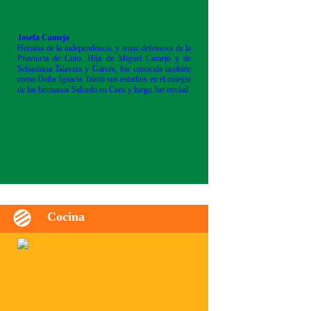
Josefa Camejo
Heroína de la independencia, y tenaz defensora de la
Provincia de Coro. Hija de Miguel Camejo y de
Sebastiana Talavera y Garcés, fue conocida también
como Doña Ignacia. Inició sus estudios en el colegio
de las hermanas Salcedo en Coro y luego fue enviad
Cocina