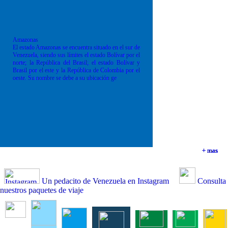
Amazonas
El estado Amazonas se encuentra situado en el sur de
Venezuela, siendo sus límites el estado Bolívar por el
norte; la República del Brasil; el estado Bolívar y
Brasil por el este y la República de Colombia por el
oeste. Su nombre se debe a su ubicación ge
+ mas
+ mas
+ mas
+ mas
Un pedacito de Venezuela en Instagram
Consulta
nuestros paquetes de viaje