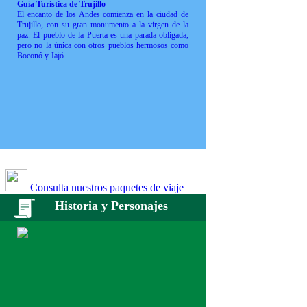
Guía Turística de Trujillo
El encanto de los Andes comienza en la ciudad de
Trujillo, con su gran monumento a la virgen de la
paz. El pueblo de la Puerta es una parada obligada,
pero no la única con otros pueblos hermosos como
Boconó y Jajó.
Consulta nuestros paquetes de viaje
Historia y Personajes