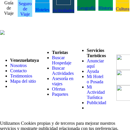
Guía
Seguro
de
Geografía
Historia
de
Cultura
Hoteles
Actividades
Viaje
Viaje
Servicios
Turistas
Turísticos
Buscar
Venezuelatuya
Anunciar
Hospedaje
Nosotros
aquí
Buscar
Contacto
Ayuda
Actividades
Testimonios
Mi Hotel
Asesoría en
Mapa del sitio
o Posada
viajes
Mi
Ofertas
Actividad
Paquetes
Turística
Publicidad
Utilizamos Cookies propias y de terceros para mejorar nuestros
servicios y mostrarte publicidad relacionada con tus preferencias.