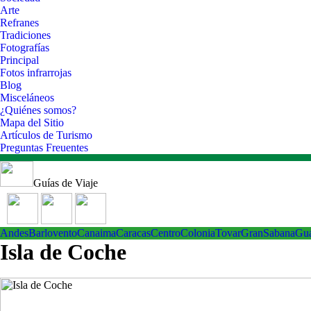
Arte
Refranes
Tradiciones
Fotografías
Principal
Fotos infrarrojas
Blog
Misceláneos
¿Quiénes somos?
Mapa del Sitio
Artículos de Turismo
Preguntas Freuentes
Guías de Viaje
Andes
Barlovento
Canaima
Caracas
Centro
ColoniaTovar
GranSabana
Gu
Isla de Coche