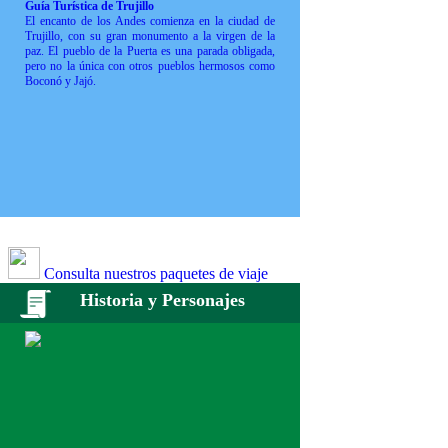
Guía Turística de Trujillo
El encanto de los Andes comienza en la ciudad de
Trujillo, con su gran monumento a la virgen de la
paz. El pueblo de la Puerta es una parada obligada,
pero no la única con otros pueblos hermosos como
Boconó y Jajó.
Consulta nuestros paquetes de viaje
Historia y Personajes