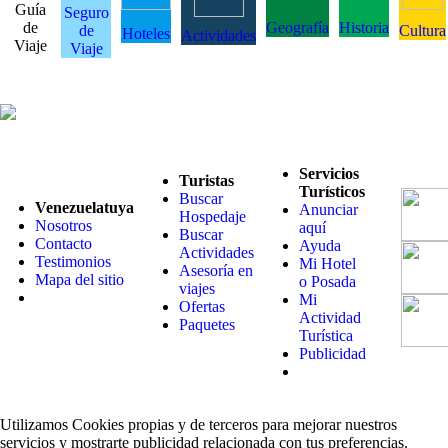
Guía
Seguro
de
Geografía
Historia
de
Cultura
Hoteles
Actividades
Viaje
Viaje
Servicios
Turistas
Turísticos
Buscar
Venezuelatuya
Anunciar
Hospedaje
Nosotros
aquí
Buscar
Contacto
Ayuda
Actividades
Testimonios
Mi Hotel
Asesoría en
Mapa del sitio
o Posada
viajes
Mi
Ofertas
Actividad
Paquetes
Turística
Publicidad
Utilizamos Cookies propias y de terceros para mejorar nuestros
servicios y mostrarte publicidad relacionada con tus preferencias.