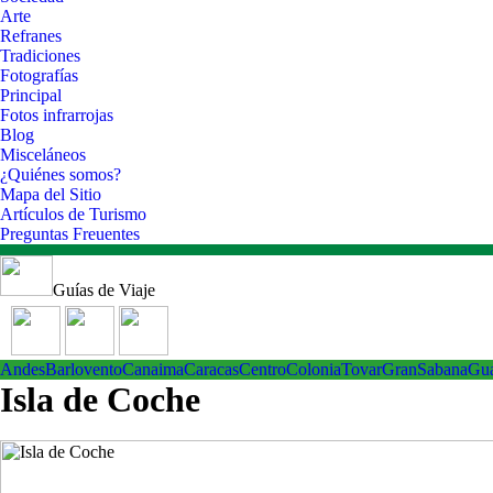
Arte
Refranes
Tradiciones
Fotografías
Principal
Fotos infrarrojas
Blog
Misceláneos
¿Quiénes somos?
Mapa del Sitio
Artículos de Turismo
Preguntas Freuentes
Guías de Viaje
Andes
Barlovento
Canaima
Caracas
Centro
ColoniaTovar
GranSabana
Gu
Isla de Coche