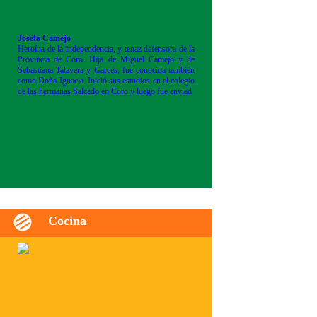
Josefa Camejo
Heroína de la independencia, y tenaz defensora de la
Provincia de Coro. Hija de Miguel Camejo y de
Sebastiana Talavera y Garcés, fue conocida también
como Doña Ignacia. Inició sus estudios en el colegio
de las hermanas Salcedo en Coro y luego fue enviad
Cocina