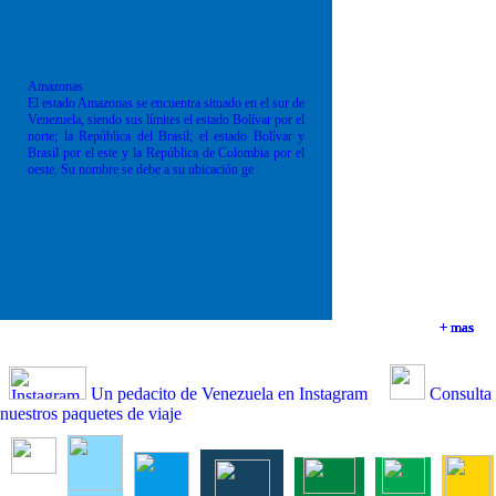
Amazonas
El estado Amazonas se encuentra situado en el sur de
Venezuela, siendo sus límites el estado Bolívar por el
norte; la República del Brasil; el estado Bolívar y
Brasil por el este y la República de Colombia por el
oeste. Su nombre se debe a su ubicación ge
+ mas
+ mas
+ mas
+ mas
Un pedacito de Venezuela en Instagram
Consulta
nuestros paquetes de viaje