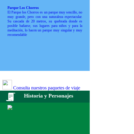
Parque Los Chorros
El Parque los Chorros es un parque muy sencillo, no
muy grande, pero con una naturaleza espectacular.
Su cascada de 20 metros, su quebrada donde es
posible bañarse, sus lugares para niños y para la
meditación, lo hacen un parque muy singular y muy
recomendable
Consulta nuestros paquetes de viaje
Historia y Personajes