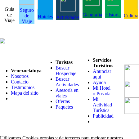
Guía
Seguro
de
Geografía
Historia
de
Cultura
Hoteles
Actividades
Viaje
Viaje
Servicios
Turistas
Turísticos
Buscar
Venezuelatuya
Anunciar
Hospedaje
Nosotros
aquí
Buscar
Contacto
Ayuda
Actividades
Testimonios
Mi Hotel
Asesoría en
Mapa del sitio
o Posada
viajes
Mi
Ofertas
Actividad
Paquetes
Turística
Publicidad
Utilizamos Cookies propias y de terceros para mejorar nuestros