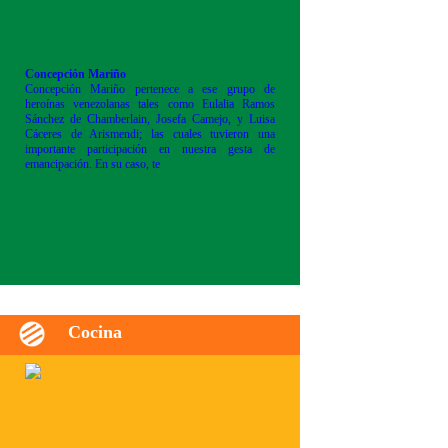
Concepción Mariño
Concepción Mariño pertenece a ese grupo de
heroínas venezolanas tales como Eulalia Ramos
Sánchez de Chamberlain, Josefa Camejo, y Luisa
Cáceres de Arismendi; las cuales tuvieron una
importante participación en nuestra gesta de
emancipación. En su caso, te
Cocina