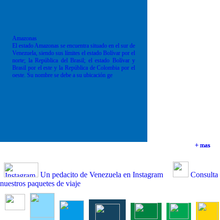
Amazonas
El estado Amazonas se encuentra situado en el sur de
Venezuela, siendo sus límites el estado Bolívar por el
norte; la República del Brasil; el estado Bolívar y
Brasil por el este y la República de Colombia por el
oeste. Su nombre se debe a su ubicación ge
+ mas
+ mas
+ mas
+ mas
Un pedacito de Venezuela en Instagram
Consulta
nuestros paquetes de viaje