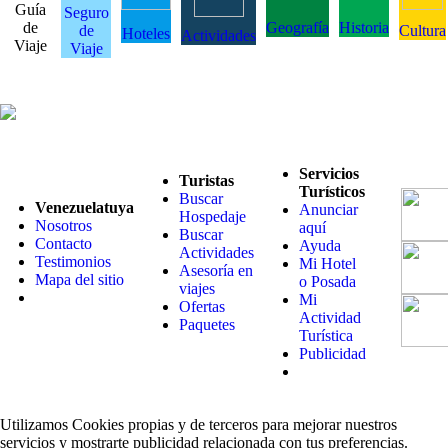
Guía
Seguro
de
Geografía
Historia
de
Cultura
Hoteles
Actividades
Viaje
Viaje
Servicios
Turistas
Turísticos
Buscar
Venezuelatuya
Anunciar
Hospedaje
Nosotros
aquí
Buscar
Contacto
Ayuda
Actividades
Testimonios
Mi Hotel
Asesoría en
Mapa del sitio
o Posada
viajes
Mi
Ofertas
Actividad
Paquetes
Turística
Publicidad
Utilizamos Cookies propias y de terceros para mejorar nuestros
servicios y mostrarte publicidad relacionada con tus preferencias.