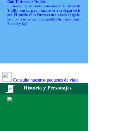
Guía Turística de Trujillo
El encanto de los Andes comienza en la ciudad de
Trujillo, con su gran monumento a la virgen de la
paz. El pueblo de la Puerta es una parada obligada,
pero no la única con otros pueblos hermosos como
Boconó y Jajó.
Consulta nuestros paquetes de viaje
Historia y Personajes