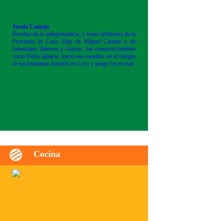
Josefa Camejo
Heroína de la independencia, y tenaz defensora de la
Provincia de Coro. Hija de Miguel Camejo y de
Sebastiana Talavera y Garcés, fue conocida también
como Doña Ignacia. Inició sus estudios en el colegio
de las hermanas Salcedo en Coro y luego fue enviad
Cocina