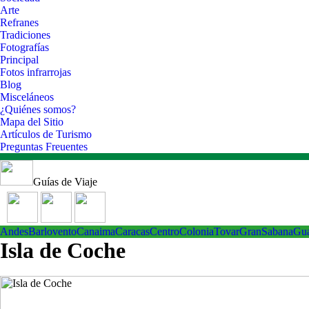
Arte
Refranes
Tradiciones
Fotografías
Principal
Fotos infrarrojas
Blog
Misceláneos
¿Quiénes somos?
Mapa del Sitio
Artículos de Turismo
Preguntas Freuentes
Guías de Viaje
Andes
Barlovento
Canaima
Caracas
Centro
ColoniaTovar
GranSabana
Gu
Isla de Coche