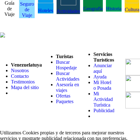
Guía
Seguro
de
Geografía
Historia
de
Cultura
Hoteles
Actividades
Viaje
Viaje
Servicios
Turistas
Turísticos
Buscar
Venezuelatuya
Anunciar
Hospedaje
Nosotros
aquí
Buscar
Contacto
Ayuda
Actividades
Testimonios
Mi Hotel
Asesoría en
Mapa del sitio
o Posada
viajes
Mi
Ofertas
Actividad
Paquetes
Turística
Publicidad
Utilizamos Cookies propias y de terceros para mejorar nuestros
servicios y mostrarte publicidad relacionada con tus preferencias.