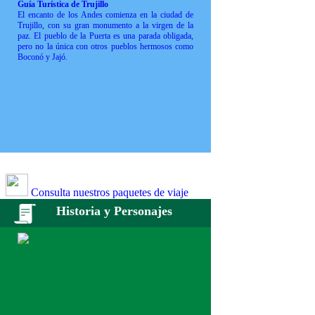
Guía Turística de Trujillo
El encanto de los Andes comienza en la ciudad de
Trujillo, con su gran monumento a la virgen de la
paz. El pueblo de la Puerta es una parada obligada,
pero no la única con otros pueblos hermosos como
Boconó y Jajó.
Consulta nuestros paquetes de viaje
Historia y Personajes