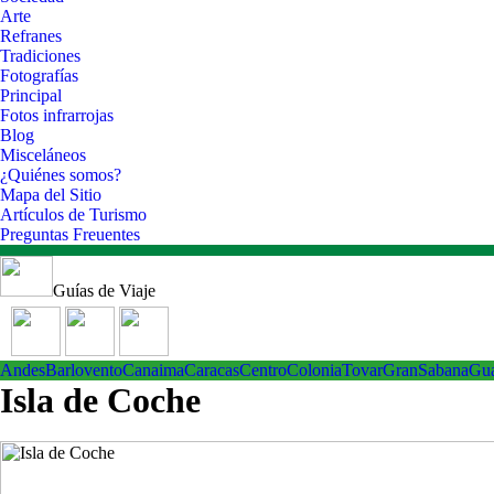
Arte
Refranes
Tradiciones
Fotografías
Principal
Fotos infrarrojas
Blog
Misceláneos
¿Quiénes somos?
Mapa del Sitio
Artículos de Turismo
Preguntas Freuentes
Guías de Viaje
Andes
Barlovento
Canaima
Caracas
Centro
ColoniaTovar
GranSabana
Gu
Isla de Coche