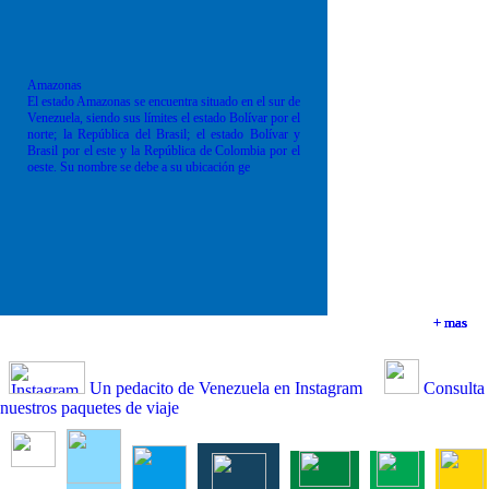
Amazonas
El estado Amazonas se encuentra situado en el sur de
Venezuela, siendo sus límites el estado Bolívar por el
norte; la República del Brasil; el estado Bolívar y
Brasil por el este y la República de Colombia por el
oeste. Su nombre se debe a su ubicación ge
+ mas
+ mas
+ mas
+ mas
Un pedacito de Venezuela en Instagram
Consulta
nuestros paquetes de viaje