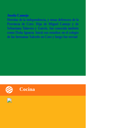
Josefa Camejo
Heroína de la independencia, y tenaz defensora de la
Provincia de Coro. Hija de Miguel Camejo y de
Sebastiana Talavera y Garcés, fue conocida también
como Doña Ignacia. Inició sus estudios en el colegio
de las hermanas Salcedo en Coro y luego fue enviad
Cocina