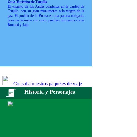
Guía Turística de Trujillo
El encanto de los Andes comienza en la ciudad de
Trujillo, con su gran monumento a la virgen de la
paz. El pueblo de la Puerta es una parada obligada,
pero no la única con otros pueblos hermosos como
Boconó y Jajó.
Consulta nuestros paquetes de viaje
Historia y Personajes