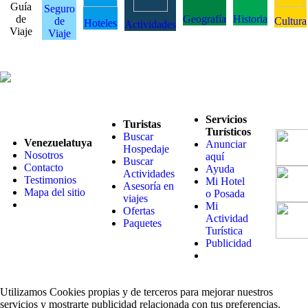
Guía
Seguro
de
Geografía
Historia
de
Cultura
Hoteles
Actividades
Viaje
Viaje
Servicios
Turistas
Turísticos
Buscar
Venezuelatuya
Anunciar
Hospedaje
Nosotros
aquí
Buscar
Contacto
Ayuda
Actividades
Testimonios
Mi Hotel
Asesoría en
Mapa del sitio
o Posada
viajes
Mi
Ofertas
Actividad
Paquetes
Turística
Publicidad
Utilizamos Cookies propias y de terceros para mejorar nuestros
servicios y mostrarte publicidad relacionada con tus preferencias.