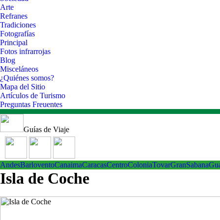
Arte
Refranes
Tradiciones
Fotografías
Principal
Fotos infrarrojas
Blog
Misceláneos
¿Quiénes somos?
Mapa del Sitio
Artículos de Turismo
Preguntas Freuentes
Guías de Viaje
Andes
Barlovento
Canaima
Caracas
Centro
ColoniaTovar
GranSabana
Gu
Isla de Coche