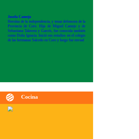
Josefa Camejo
Heroína de la independencia, y tenaz defensora de la
Provincia de Coro. Hija de Miguel Camejo y de
Sebastiana Talavera y Garcés, fue conocida también
como Doña Ignacia. Inició sus estudios en el colegio
de las hermanas Salcedo en Coro y luego fue enviad
Cocina