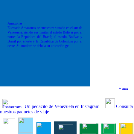
Amazonas
El estado Amazonas se encuentra situado en el sur de
Venezuela, siendo sus límites el estado Bolívar por el
norte; la República del Brasil; el estado Bolívar y
Brasil por el este y la República de Colombia por el
oeste. Su nombre se debe a su ubicación ge
+ mas
+ mas
+ mas
+ mas
Un pedacito de Venezuela en Instagram
Consulta
nuestros paquetes de viaje