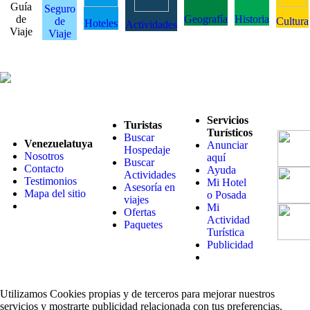
Guía
Seguro
de
Geografía
Historia
de
Cultura
Hoteles
Actividades
Viaje
Viaje
Servicios
Turistas
Turísticos
Buscar
Venezuelatuya
Anunciar
Hospedaje
Nosotros
aquí
Buscar
Contacto
Ayuda
Actividades
Testimonios
Mi Hotel
Asesoría en
Mapa del sitio
o Posada
viajes
Mi
Ofertas
Actividad
Paquetes
Turística
Publicidad
Utilizamos Cookies propias y de terceros para mejorar nuestros
servicios y mostrarte publicidad relacionada con tus preferencias.