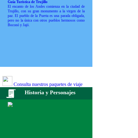
Guía Turística de Trujillo
El encanto de los Andes comienza en la ciudad de
Trujillo, con su gran monumento a la virgen de la
paz. El pueblo de la Puerta es una parada obligada,
pero no la única con otros pueblos hermosos como
Boconó y Jajó.
Consulta nuestros paquetes de viaje
Historia y Personajes