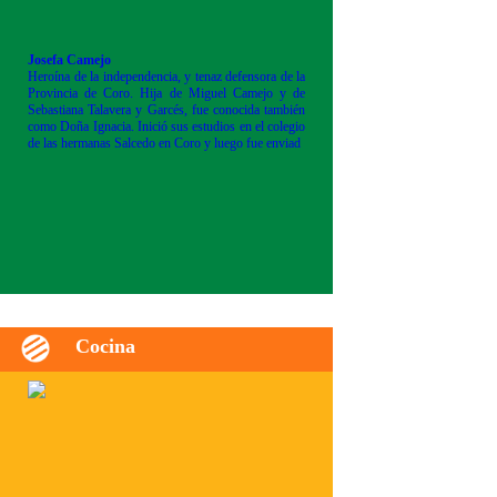
Josefa Camejo
Heroína de la independencia, y tenaz defensora de la
Provincia de Coro. Hija de Miguel Camejo y de
Sebastiana Talavera y Garcés, fue conocida también
como Doña Ignacia. Inició sus estudios en el colegio
de las hermanas Salcedo en Coro y luego fue enviad
Cocina