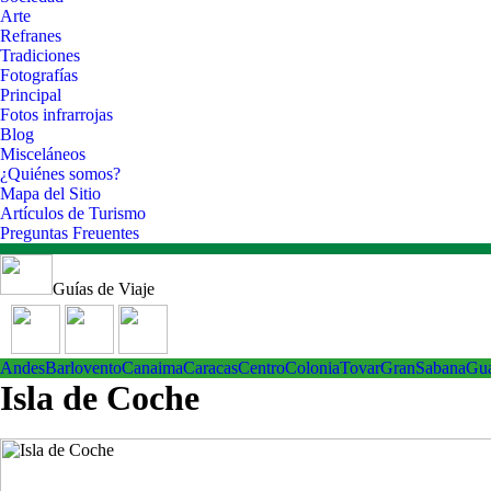
Arte
Refranes
Tradiciones
Fotografías
Principal
Fotos infrarrojas
Blog
Misceláneos
¿Quiénes somos?
Mapa del Sitio
Artículos de Turismo
Preguntas Freuentes
Guías de Viaje
Andes
Barlovento
Canaima
Caracas
Centro
ColoniaTovar
GranSabana
Gu
Isla de Coche