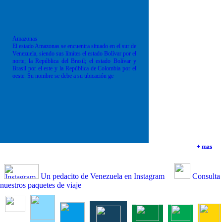
Amazonas
El estado Amazonas se encuentra situado en el sur de
Venezuela, siendo sus límites el estado Bolívar por el
norte; la República del Brasil; el estado Bolívar y
Brasil por el este y la República de Colombia por el
oeste. Su nombre se debe a su ubicación ge
+ mas
+ mas
+ mas
+ mas
Un pedacito de Venezuela en Instagram
Consulta
nuestros paquetes de viaje