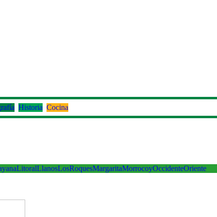
rafía
Historia
Cocina
ayana
Litoral
Llanos
LosRoques
Margarita
Morrocoy
Occidente
Oriente