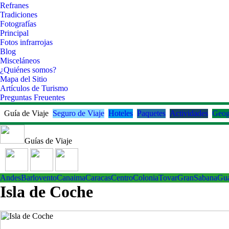
Refranes
Tradiciones
Fotografías
Principal
Fotos infrarrojas
Blog
Misceláneos
¿Quiénes somos?
Mapa del Sitio
Artículos de Turismo
Preguntas Freuentes
Guía de Viaje
Seguro de Viaje
Hoteles
Paquetes
Actividades
Geog
Guías de Viaje
Andes
Barlovento
Canaima
Caracas
Centro
ColoniaTovar
GranSabana
Gu
Isla de Coche