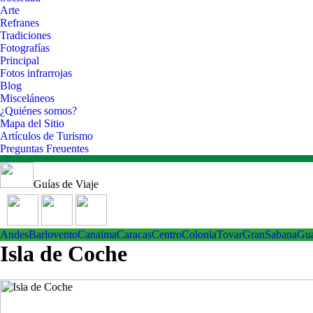
Arte
Refranes
Tradiciones
Fotografías
Principal
Fotos infrarrojas
Blog
Misceláneos
¿Quiénes somos?
Mapa del Sitio
Artículos de Turismo
Preguntas Freuentes
Guías de Viaje
Andes
Barlovento
Canaima
Caracas
Centro
ColoniaTovar
GranSabana
Gu
Isla de Coche