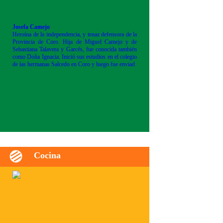
Josefa Camejo
Heroína de la independencia, y tenaz defensora de la
Provincia de Coro. Hija de Miguel Camejo y de
Sebastiana Talavera y Garcés, fue conocida también
como Doña Ignacia. Inició sus estudios en el colegio
de las hermanas Salcedo en Coro y luego fue enviad
Cocina