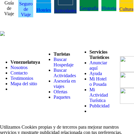
Guía
Seguro
de
Geografía
Historia
de
Cultura
Hoteles
Actividades
Viaje
Viaje
Servicios
Turistas
Turísticos
Buscar
Venezuelatuya
Anunciar
Hospedaje
Nosotros
aquí
Buscar
Contacto
Ayuda
Actividades
Testimonios
Mi Hotel
Asesoría en
Mapa del sitio
o Posada
viajes
Mi
Ofertas
Actividad
Paquetes
Turística
Publicidad
Utilizamos Cookies propias y de terceros para mejorar nuestros
servicios y mostrarte publicidad relacionada con tus preferencias.