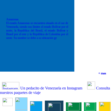
Amazonas
El estado Amazonas se encuentra situado en el sur de
Venezuela, siendo sus límites el estado Bolívar por el
norte; la República del Brasil; el estado Bolívar y
Brasil por el este y la República de Colombia por el
oeste. Su nombre se debe a su ubicación ge
+ mas
+ mas
+ mas
+ mas
Un pedacito de Venezuela en Instagram
Consulta
nuestros paquetes de viaje