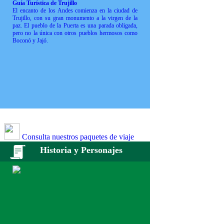
Guía Turística de Trujillo
El encanto de los Andes comienza en la ciudad de
Trujillo, con su gran monumento a la virgen de la
paz. El pueblo de la Puerta es una parada obligada,
pero no la única con otros pueblos hermosos como
Boconó y Jajó.
Consulta nuestros paquetes de viaje
Historia y Personajes