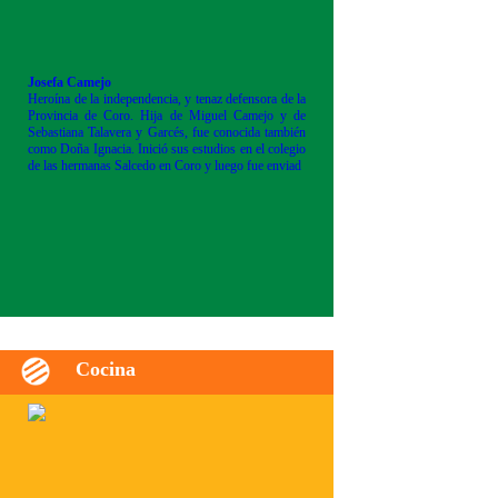
Josefa Camejo
Heroína de la independencia, y tenaz defensora de la
Provincia de Coro. Hija de Miguel Camejo y de
Sebastiana Talavera y Garcés, fue conocida también
como Doña Ignacia. Inició sus estudios en el colegio
de las hermanas Salcedo en Coro y luego fue enviad
Cocina