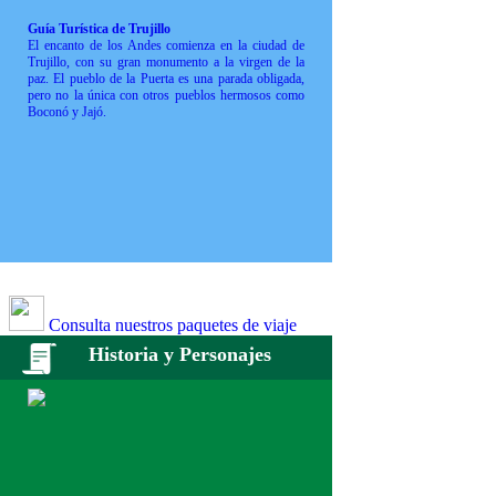
Guía Turística de Trujillo
El encanto de los Andes comienza en la ciudad de
Trujillo, con su gran monumento a la virgen de la
paz. El pueblo de la Puerta es una parada obligada,
pero no la única con otros pueblos hermosos como
Boconó y Jajó.
Consulta nuestros paquetes de viaje
Historia y Personajes