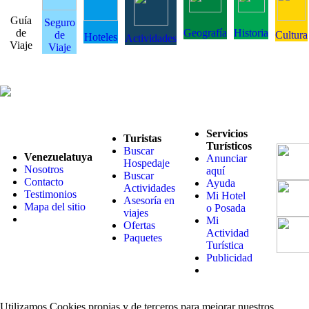
Guía
Seguro
de
Geografía
Historia
de
Cultura
Hoteles
Actividades
Viaje
Viaje
Servicios
Turistas
Turísticos
Buscar
Venezuelatuya
Anunciar
Hospedaje
Nosotros
aquí
Buscar
Contacto
Ayuda
Actividades
Testimonios
Mi Hotel
Asesoría en
Mapa del sitio
o Posada
viajes
Mi
Ofertas
Actividad
Paquetes
Turística
Publicidad
Utilizamos Cookies propias y de terceros para mejorar nuestros