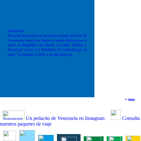
Amazonas
El estado Amazonas se encuentra situado en el sur de
Venezuela, siendo sus límites el estado Bolívar por el
norte; la República del Brasil; el estado Bolívar y
Brasil por el este y la República de Colombia por el
oeste. Su nombre se debe a su ubicación ge
+ mas
+ mas
+ mas
+ mas
Un pedacito de Venezuela en Instagram
Consulta
nuestros paquetes de viaje